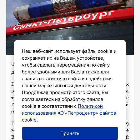
Наш веб-сайт использует файлы cookie и
сохраняет их на Вашем устройстве,
Фото: Роман Пименов/«Петербургский
чтобы сделать перемещения по сайту
более удобными для Вас, а также для
дневник»
анализа статистики сайта и содействия
Полиция в Петербурге поймала подозреваемых
нашей маркетинговой деятельности.
в ограблении человека в общественном
Продолжая просмотр этого сайта, Вы
транспорте. Об этом сообщили в пресс-службе
соглашаетесь на обработку файлов
ГУ МВД по Санкт-Петербургу и Ленинградской
cookie в соответствии с
Политикой
области.
использования АО «Петроцентр» файлов
cookie
.
Инцидент произошел в минувшую пятницу, 19
мая, в рейсовом автобусе на проспекте
Принять
Ветеранов. Как рассказал полиции 37-летний