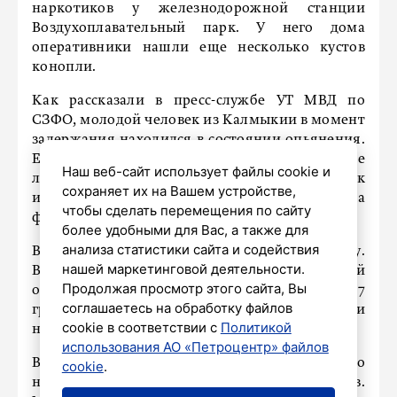
наркотиков у железнодорожной станции
Воздухоплавательный парк. У него дома
оперативники нашли еще несколько кустов
конопли.
Как рассказали в пресс-службе УТ МВД по
СЗФО, молодой человек из Калмыкии в момент
задержания находился в состоянии опьянения.
Его доставили в дежурную часть, где в ходе
Наш веб-сайт использует файлы cookie и
личного досмотра были обнаружены 21 сверток
сохраняет их на Вашем устройстве,
из цветной клейкой ленты и 2 свертка
чтобы сделать перемещения по сайту
фольгированной бумаги.
более удобными для Вас, а также для
анализа статистики сайта и содействия
Вещества направили на экспертизу.
нашей маркетинговой деятельности.
Выяснилось, что это героин общей массой
Продолжая просмотр этого сайта, Вы
около 13 граммов и марихуана массой около 7
соглашаетесь на обработку файлов
граммов. Еще семь кустов конопли были
cookie в соответствии с
Политикой
найдены в квартире задержанного.
использования АО «Петроцентр» файлов
Возбуждено уголовное дело по статье о
cookie
.
незаконном хранении наркотических средств.