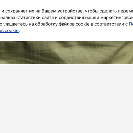
 и сохраняет их на Вашем устройстве, чтобы сделать перем
анализа статистики сайта и содействия нашей маркетингово
оглашаетесь на обработку файлов cookie в соответствии с
П
в cookie
.
к»
Сергей Умнов стал фигурантом дела о получении
 в материалах СК РФ.
ергей Умнов «создал и возглавил организованную
«за продление с филиалами коммерческих МРЭО
ожертвований на счета подконтрольного Фонда