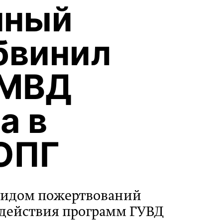
нный
бвинил
 МВД
а в
ОПГ
 видом пожертвований
действия программ ГУВД