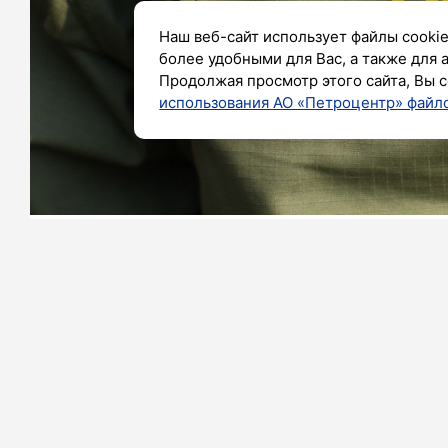
Наш веб-сайт использует файлы cookie
более удобными для Вас, а также для 
Продолжая просмотр этого сайта, Вы с
использования АО «Петроцентр» файло
Фото: Александр Глуз/«Петербургский дневни
Экс-глава петербургской полиции 
взяток по делу МРЭО. Об этом сказано
В документе речь идет о том, что С
группу» с целью получать взятки 
договорных отношений под видом п
содействия программ ГУВД».