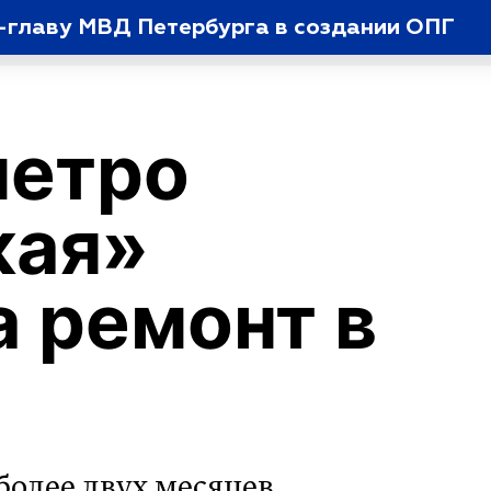
-главу МВД Петербурга в создании ОПГ
метро
кая»
а ремонт в
более двух месяцев