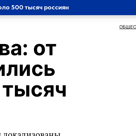
оло 500 тысяч россиян
ОБЩЕС
ва: от
ились
 тысяч
я локализованы