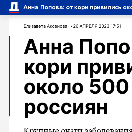
Анна Попова: от кори привились ок
Елизавета Аксенова
26 АПРЕЛЯ 2023 17:51
Анна Попо
кори прив
около 500
россиян
Крупные очаги заболевани