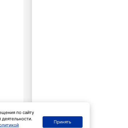
ещения по сайту
й деятельности.
Принять
олитикой