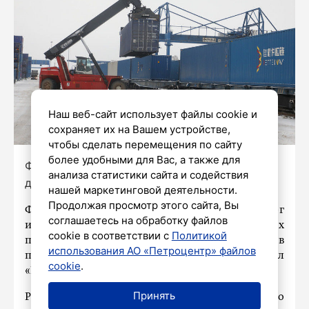
Наш веб-сайт использует файлы cookie и
сохраняет их на Вашем устройстве,
чтобы сделать перемещения по сайту
более удобными для Вас, а также для
Фото: Александр Глуз/«Петербургский
анализа статистики сайта и содействия
дневник»
нашей маркетинговой деятельности.
Продолжая просмотр этого сайта, Вы
Французский ретейлер Leroy Merlin опроверг
соглашаетесь на обработку файлов
информацию о планах по продаже складских
cookie в соответствии с
Политикой
помещений в России. Об этом сообщили в
использования АО «Петроцентр» файлов
пресс-службе компании, пишет Telegram-канал
cookie
.
«Война с фейками».
Принять
Ранее в СМИ появились сообщения о том, что