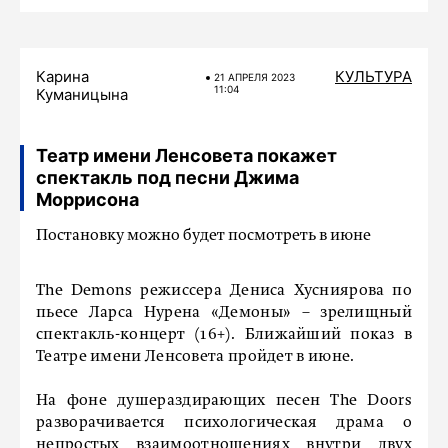
Карина
КУЛЬТУРА
21 АПРЕЛЯ 2023
11:04
Куманицына
Театр имени Ленсовета покажет
спектакль под песни Джима
Моррисона
Постановку можно будет посмотреть в июне
The Demons режиссера Дениса Хусниярова по
пьесе Ларса Нурена «Демоны» – зрелищный
спектакль-концерт (16+). Ближайший показ в
Театре имени Ленсовета пройдет в июне.
На фоне душераздирающих песен The Doors
разворачивается психологическая драма о
непростых взаимоотношениях внутри двух