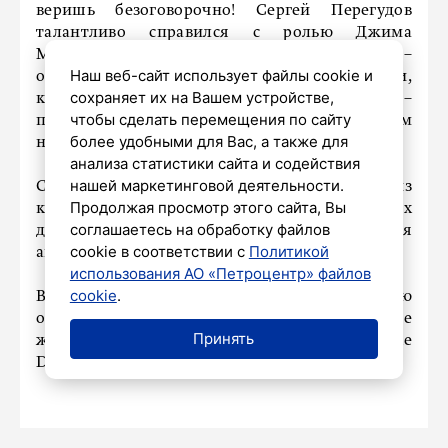
веришь безоговорочно! Сергей Перегудов
талантливо справился с ролью Джима
Моррисона. И сама режиссерская находка –
Наш веб-сайт использует файлы cookie и
объединить такие разные, казалось бы, вещи,
сохраняет их на Вашем устройстве,
как шведская пьеса и психоделический рок, –
чтобы сделать перемещения по сайту
попала в яблочко, настолько все в этом
более удобными для Вас, а также для
необычном действе гармонично.
анализа статистики сайта и содействия
нашей маркетинговой деятельности.
Спектакль поставлен по пьесе одного из
Продолжая просмотр этого сайта, Вы
крупнейших современных шведских
соглашаетесь на обработку файлов
драматургов Ларса Нурена. Он является
cookie в соответствии с
Политикой
автором нескольких десятков драм.
использования АО «Петроцентр» файлов
cookie
.
Выходя из зала, чувствуешь некую
опустошенность и одновременно острое
Принять
желание переслушать любимые песни The
Doors.