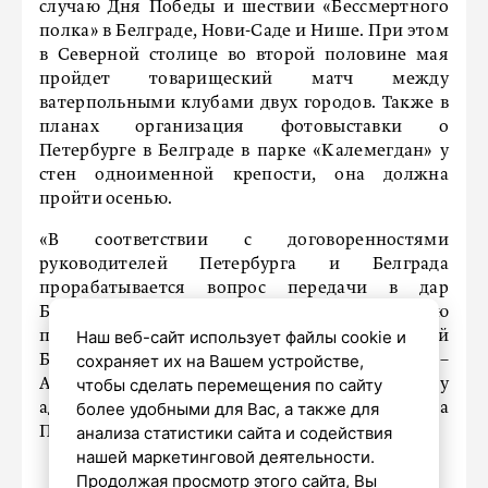
случаю Дня Победы и шествии «Бессмертного
полка» в Белграде, Нови-Саде и Нише. При этом
в Северной столице во второй половине мая
пройдет товарищеский матч между
ватерпольными клубами двух городов. Также в
планах организация фотовыставки о
Петербурге в Белграде в парке «Калемегдан» у
стен одноименной крепости, она должна
пройти осенью.
«В соответствии с договоренностями
руководителей Петербурга и Белграда
прорабатывается вопрос передачи в дар
Белграду детской игровой площадки, которую
Наш веб-сайт использует файлы cookie и
предполагается разместить в районе Новый
сохраняет их на Вашем устройстве,
Белград, – сообщили в Смольном. –
чтобы сделать перемещения по сайту
Аналогичный проект реализуется между
более удобными для Вас, а также для
администрацией Петроградского района
анализа статистики сайта и содействия
Петербурга и городом Нови-Сад».
нашей маркетинговой деятельности.
Продолжая просмотр этого сайта, Вы