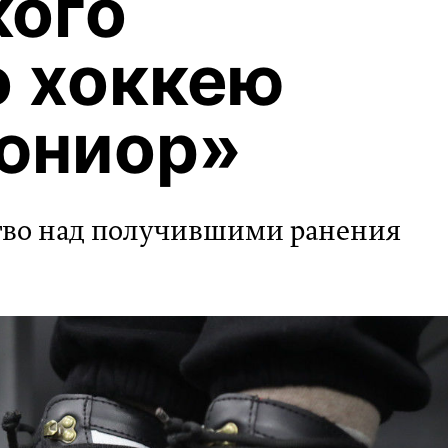
кого
о хоккею
юниор»
тво над получившими ранения