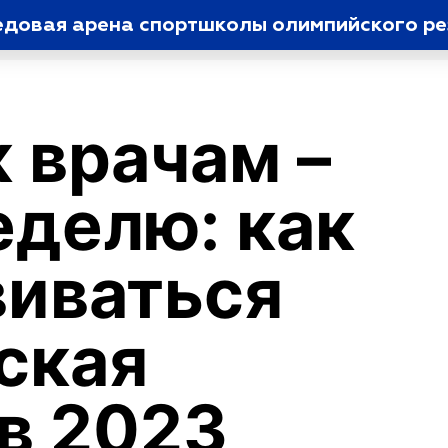
едовая арена спортшколы олимпийского р
 врачам –
еделю: как
виваться
ская
в 2023