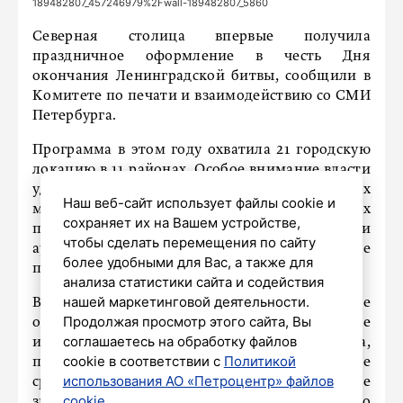
189482807_457246979%2Fwall-189482807_5860
Северная столица впервые получила
праздничное оформление в честь Дня
окончания Ленинградской битвы, сообщили в
Комитете по печати и взаимодействию со СМИ
Петербурга.
Программа в этом году охватила 21 городскую
локацию в 11 районах. Особое внимание власти
уделили подземке: на станциях и в вагонах
Наш веб-сайт использует файлы cookie и
метрополитена разместили 770 тематических
сохраняет их на Вашем устройстве,
плакатов. Для пассажиров подготовили и
чтобы сделать перемещения по сайту
аудиопоздравления, которые звучат в эфире
более удобными для Вас, а также для
подземной транспортной сети.
анализа статистики сайта и содействия
нашей маркетинговой деятельности.
В ведомстве подчеркнули, что подобное
Продолжая просмотр этого сайта, Вы
оформление – важный вклад в сохранение
соглашаетесь на обработку файлов
исторической памяти. Для Петербурга,
cookie в соответствии с
Политикой
пережившего ужасы блокады и ожесточенные
использования АО «Петроцентр» файлов
сражения за город, этот день имеет сакральное
cookie
.
значение. Власти и организаторы отмечают, что