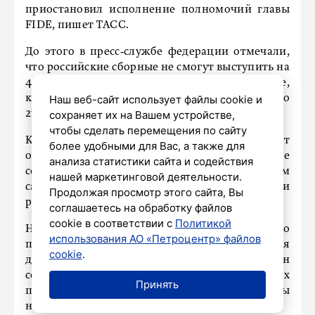
приостановил исполнение полномочий главы
FIDЕ, пишет ТАСС.
До этого в пресс‑службе федерации отмечали,
что российские сборные не смогут выступить на
46‑й Всемирной шахматной олимпиаде,
которая пройдет в Самарканде с 16 по
Наш веб-сайт использует файлы cookie и
27 сентября.
сохраняет их на Вашем устройстве,
чтобы сделать перемещения по сайту
Как пояснил Дворкович, вопрос о допуске будет
более удобными для Вас, а также для
обсуждаться на заседании совета FIDE, которое
анализа статистики сайта и содействия
состоится в ближайшие две недели. При этом
нашей маркетинговой деятельности.
сам он больше не участвует в принятии
Продолжая просмотр этого сайта, Вы
решений.
соглашаетесь на обработку файлов
cookie в соответствии с
Политикой
Напомним, Аркадий Дворкович добровольно
использования АО «Петроцентр» файлов
приостановил полномочия главы FIDE на время
cookie
.
действия санкций Евросоюза. Кроме того, он
сообщил, что не будет участвовать в выборах
Принять
президента организации, они запланированы
на 26-27 сентября в Самарканде.