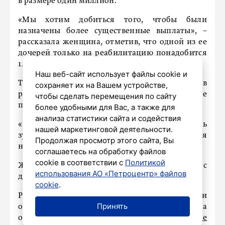
в размере один миллион.
«Мы хотим добиться того, чтобы были
назначены более существенные выплаты», –
рассказала женщина, отметив, что одной из ее
дочерей только на реабилитацию понадобится
12 миллионов.
Наш веб-сайт использует файлы cookie и
Также мама пострадавших отметила в
сохраняет их на Вашем устройстве,
разговоре с
78.ru
, что обвиняемый впервые
чтобы сделать перемещения по сайту
принес извинения.
более удобными для Вас, а также для
анализа статистики сайта и содействия
«Единственное, он впервые за все время сквозь
нашей маркетинговой деятельности.
зубы попросил прощения. До этого ни разу себя
Продолжая просмотр этого сайта, Вы
никак не проявил», – отметила Анна.
соглашаетесь на обработку файлов
cookie в соответствии с
Политикой
Женщина все время находится в больнице с
использования АО «Петроцентр» файлов
дочерью и передвигается с помощью ходунков.
cookie
.
Ранее петербуржец получил три года колонии
Принять
общего режима за скандал в электричке из-за
отказа уступить место. Подробнее
читайте