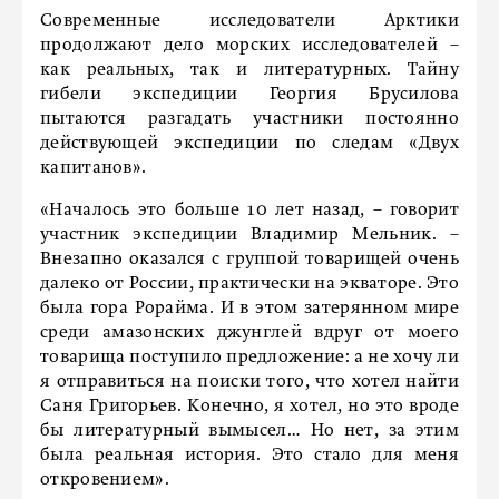
Современные исследователи Арктики
продолжают дело морских исследователей –
как реальных, так и литературных. Тайну
гибели экспедиции Георгия Брусилова
пытаются разгадать участники постоянно
действующей экспедиции по следам «Двух
капитанов».
«Началось это больше 10 лет назад, – говорит
участник экспедиции Владимир Мельник. –
Внезапно оказался с группой товарищей очень
далеко от России, практически на экваторе. Это
была гора Рорайма. И в этом затерянном мире
среди амазонских джунглей вдруг от моего
товарища поступило предложение: а не хочу ли
я отправиться на поиски того, что хотел найти
Саня Григорьев. Конечно, я хотел, но это вроде
бы литературный вымысел… Но нет, за этим
была реальная история. Это стало для меня
откровением».