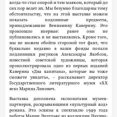
когда-то стал опорой и тем маяком, который до
сих пор ведет их. Мы безумно благодарны тому
обстоятельству, что на этой выставке можем
показать подлинные предметы,
принадлежавшие Вениамину Каверину. Это
произошло впервые: ранее они не
публиковались и не выставлялись. Кроме того,
мы не можем обойти стороной тот факт, что
буквально недавно в наши фонды попали
подлинники рисунков Александры Якобсон,
известной советской художницы, которая
проиллюстрировала одно из первых изданий
Каверина «Два капитана», которые вы тоже
сможете увидеть», – рассказывает директор
Государственного литературного музея «ХХ
век» Марина Линович.
Выставка дополнена экспонатами музеев-
партнеров, раскрывающими «культурный код»
романа. Это эскизы к спектаклю 1949 года
работы Марии Энгельке из коллекции Научно-