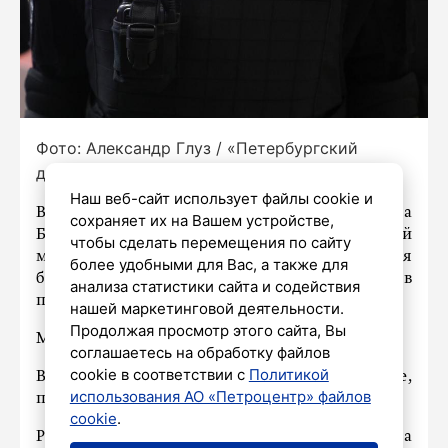
Фото: Александр Глуз / «Петербургский
дневник»
Наш веб-сайт использует файлы cookie и
В Красном селе в парадной дома на
сохраняет их на Вашем устройстве,
Бронетанковой улице пьяный 20-летний
чтобы сделать перемещения по сайту
молодой человек
избил
фельдшера и водителя
более удобными для Вас, а также для
бригады скорой помощи. Об этом сообщили в
анализа статистики сайта и содействия
полиции Петербурга.
нашей маркетинговой деятельности.
Продолжая просмотр этого сайта, Вы
Мужчинам оказали медпомощь.
соглашаетесь на обработку файлов
cookie в соответствии с
Политикой
Возбуждено уголовное дело о хулиганстве,
использования АО «Петроцентр» файлов
подозреваемого задержали.
cookie
.
Ранее
сообщалось
, что в центре Петербурга