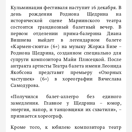
Кульминация фестиваля наступит 16 декабря. В
день рождения Родиона Щедрина на
исторической сцене Мариинского театра
состоится грандиозный балетный вечер. В
первом отделении прима-балерина Диана
Вишнева выйдет в легендарном балете
«Кармен-сюита» (6+) на музыку Жоржа Бизе –
Родиона Щедрина, созданном специально для
супруги композитора Майи Плисецкой. После
антракта артисты Театра балета имени Леонида
Якобсона представят премьеру «Озорных
частушек» (6+) в хореографии Вячеслава
Самодурова.
«Получился балет-аллегро без единого
замедления. Главное у Щедрина – юмор,
энергия, напор, и танцовщики их схватили», –
признается хореограф.
Кроме того, к юбилею композитора театр