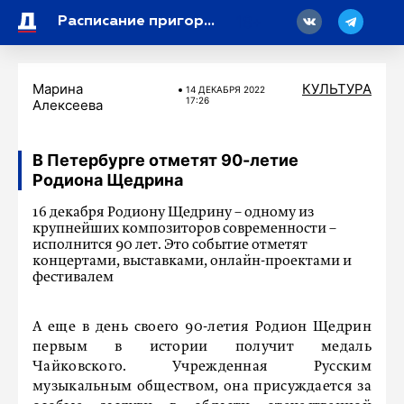
18
Расписание пригородных поездов изменилось из-за строительства ВСМ Москва – Петербург
Марина
КУЛЬТУРА
14 ДЕКАБРЯ 2022
17:26
Алексеева
В Петербурге отметят 90-летие
Родиона Щедрина
16 декабря Родиону Щедрину – одному из
крупнейших композиторов современности –
исполнится 90 лет. Это событие отметят
концертами, выставками, онлайн-проектами и
фестивалем
А еще в день своего 90-летия Родион Щедрин
первым в истории получит медаль
Чайковского. Учрежденная Русским
музыкальным обществом, она присуждается за