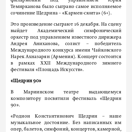
филармонии под управлением Юрия
Темирканова было сыграно самое исполняемое
сочинение Щедрина – «Кармен-сюита» (6+).
Это произведение сыграют 16 декабря. На сцену
выйдет Академический симфонический
оркестр под управлением известного дирижера
Андрея Аниханова, солист – победитель
Международного конкурса имени Чайковского
Нарек Ахназарян (Армения). Концерт состоится
в рамках XXII Международного зимнего
фестиваля «Площадь Искусств».
«Щедрин 90»
В Мариинском театре выдающемуся
композитору посвятили фестиваль «Щедрин
90».
«Родион Константинович Щедрин – наше
музыкальное достояние. Без написанных им
опер, балетов, симфоний, концертов, камерной,