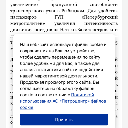
увеличению пропускной способности
транспортного узла в Рыбацком. Для удобства
пассажиров ГУП «Петербургский
метрополитен» увеличил интенсивность
движения поездов на Невско‑Василеостровской
линии с 23 до 27 пар в час по рабочим дням —
таким образом, интервал составит 2–2,5
Наш веб-сайт использует файлы cookie и
минуты», – отметили в комиетте.
сохраняет их на Вашем устройстве,
чтобы сделать перемещения по сайту
Для пассажиров будет работать временный
более удобными для Вас, а также для
пассажирский комплекс со стороны 3-го
анализа статистики сайта и содействия
Рыбацкого проезда. На станции метро
нашей маркетинговой деятельности.
«Рыбацкое» установлен дополнительный
Продолжая просмотр этого сайта, Вы
входной турникет. А чтобы обеспечить
соглашаетесь на обработку файлов
доступность для маломобильных групп
cookie в соответствии с
Политикой
населения, в метро и на станции усилили
использования АО «Петроцентр» файлов
контроль за работой служб сопровождения, а на
cookie
.
железнодорожной станции Рыбацкое
дополнительно установлены кнопки вызова
Принять
сотрудников.