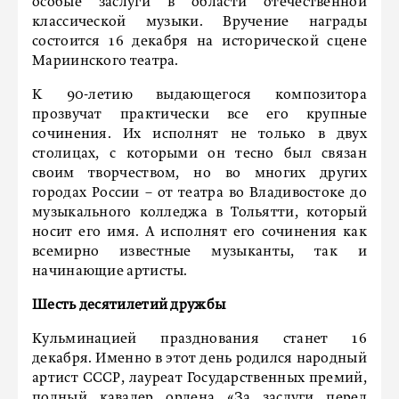
особые заслуги в области отечественной
классической музыки. Вручение награды
состоится 16 декабря на исторической сцене
Мариинского театра.
К 90-летию выдающегося композитора
прозвучат практически все его крупные
сочинения. Их исполнят не только в двух
столицах, с которыми он тесно был связан
своим творчеством, но во многих других
городах России – от театра во Владивостоке до
музыкального колледжа в Тольятти, который
носит его имя. А исполнят его сочинения как
всемирно известные музыканты, так и
начинающие артисты.
Шесть десятилетий дружбы
Кульминацией празднования станет 16
декабря. Именно в этот день родился народный
артист СССР, лауреат Государственных премий,
полный кавалер ордена «За заслуги перед