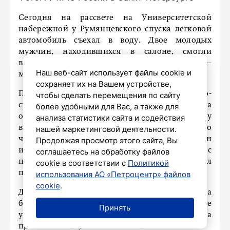
Сегодня на рассвете на Университетской
набережной у Румянцевского спуска легковой
автомобиль съехал в воду. Двое молодых
мужчин, находившихся в салоне, смогли
выбраться на берег самостоятельно —
Наш веб-сайт использует файлы cookie и
медицинская помощь им не потребовалась.
сохраняет их на Вашем устройстве,
Прибывшие на место водолазы Поисково-
чтобы сделать перемещения по сайту
спасательной службы Санкт-Петербурга
более удобными для Вас, а также для
обследовали акваторию и обнаружили машину
анализа статистики сайта и содействия
в семи метрах от берега на глубине около
нашей маркетинговой деятельности.
четырёх метров. Специалисты проверили салон
Продолжая просмотр этого сайта, Вы
и убедились, что внутри никого нет. Позже с
соглашаетесь на обработку файлов
помощью автокрана ПСС автомобиль был
cookie в соответствии с
Политикой
поднят и возвращён на землю.
использования АО «Петроцентр» файлов
cookie
.
Для этого пришлось временно отвести на
безопасное расстояние суда, пришвартованные
Принять
у набережной в районе работ. Обстоятельства
происшествия устанавливаются.