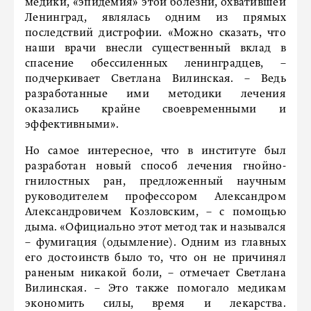
медики, «эпидемия» этой болезни, охватившей
Ленинград, являлась одним из прямых
последствий дистрофии. «Можно сказать, что
наши врачи внесли существенный вклад в
спасение обессиленных ленинградцев, –
подчеркивает Светлана Вилинская. – Ведь
разработанные ими методики лечения
оказались крайне своевременными и
эффективными».
Но самое интересное, что в институте был
разработан новый способ лечения гнойно-
гнилостных ран, предложенный научным
руководителем профессором Александром
Александровичем Козловским, – с помощью
дыма. «Официально этот метод так и назывался
– фумигация (одымление). Одним из главных
его достоинств было то, что он не причинял
раненым никакой боли, – отмечает Светлана
Вилинская. – Это также помогало медикам
экономить силы, время и лекарства.