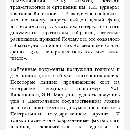
коммуникаций ФГБУ «НМИЦ детской
травматологии и ортопедии им. Г.И. Турнера»
Светлана Вилинская. – И вдруг мне сообщают,
что по моему запросу найден целый фонд
нашего института, в котором содержатся сотни
документов: протоколы собраний, штатные
расписания, приказы! Почему все это оказалось
забытым, тоже непонятно. Но зато номер этого
фонда – 329 – теперь для меня как счастливое
число».
Найденные документы послужили толчком и
для поиска данных об указанных в них людях.
Некоторые данные, проливающие свет на
биографии медиков, например Х.Л.
Виленкиной, Э.И. Маргулис, удалось получить
уже в Центральном государственном архиве
историко-политических документов, а также в
Центральном государственном архиве. И
только после этого разрозненные факты стали
наконец складываться в единый и