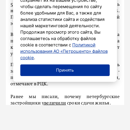
сохраняет их на Вашем устройстве,
51%, незавершенное производство сократилось
чтобы сделать перемещения по сайту
на 53%, время протекания процесса - на 36%.
более удобными для Вас, а также для
При работах нулевого цикла экономический
анализа статистики сайта и содействия
эффект составил 29,09 млн рублей.
нашей маркетинговой деятельности.
Продолжая просмотр этого сайта, Вы
Все указанные результаты получены на
соглашаетесь на обработку файлов
пилотных потоках. После завершения проекта
cookie в соответствии с
Политикой
компании самостоятельно тиражируют
использования АО «Петроцентр» файлов
успешный опыт на другие участки.
cookie
.
По числу участников строительная отрасль
Принять
занимает второе место среди всех отраслей -
после обрабатывающей промышленности,
отмечают в РЦК.
Ранее мы писали, почему петербургские
застройщики
увеличили
сроки сдачи жилья.