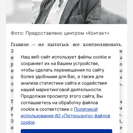
Фото: Предоставлено центром «Контакт»
Главное – не пытаться все контролировать.
Задавайте рамки, объясняйте, почему то или
Наш веб-сайт использует файлы cookie и
иное действие – это плохо, неправильно, тогда
сохраняет их на Вашем устройстве,
ребенок будет понимать, когда он что‑то
чтобы сделать перемещения по сайту
нарушает, а это первый шаг к осознанию
более удобными для Вас, а также для
ответственности и законопослушанию. Ваша
анализа статистики сайта и содействия
задача – чтобы ребенок сам решил не нарушать,
нашей маркетинговой деятельности.
потому что уважает вас и свою будущую жизнь.
Продолжая просмотр этого сайта, Вы
Также важный момент – говорить с ним на
соглашаетесь на обработку файлов
равных. У подростка включается режим
cookie в соответствии с
Политикой
«обязаловки», когда он слышит «ты должен».
использования АО «Петроцентр» файлов
Это бездумное выполнение каких‑то действий,
cookie
.
превращающееся в ритуал или же вызывающее