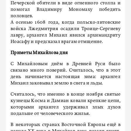
Печерской обители в виде огненного столпа и
помогал Владимиру Мономаху победить
половцев.
А осенью 1608 года, когда польско-литовские
войска Лжедмитрия осадили Троице-Сергиеву
лавру, архангел Михаил явился архимандриту
Иоасафу и предсказал врагам отмщение.
Приметы Михайлова дня
С Михайловым днём в Древней Руси было
связано много поверий. Считалось, что в этот
день начинается настоящая зима: архангел
Михаил заковывал землю в снега и льды.
Считалось, что именно в конце ноября святые
кузнецы Косма и Дамиан ковали крепкие цепи,
которыми архангел удерживал злых духов
подальше от человеческого жилья.
В некоторых странах Восточной Европы ещё в