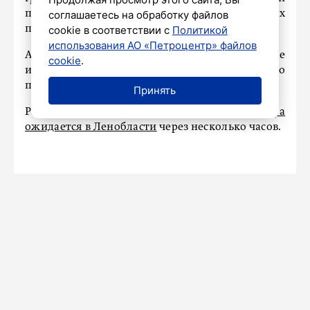
поднимется до +16 градусов. Днем воздух
соглашаетесь на обработку файлов
прогреется до +21...+26 градусов.
cookie в соответствии с
Политикой
использования АО «Петроцентр» файлов
Атмосферное давление ночью существенно не
cookie
.
изменится, а днем будет интенсивно
понижаться.
Принять
Ранее сообщалось, что
усиление ветра
ожидается в Ленобласти
через несколько часов.
ПРОИСШЕСТВИЯ
Видео: капитана застрявшей яхты
эвакуировали на вертолет в
«режиме висения»
Сегодня в 14:42