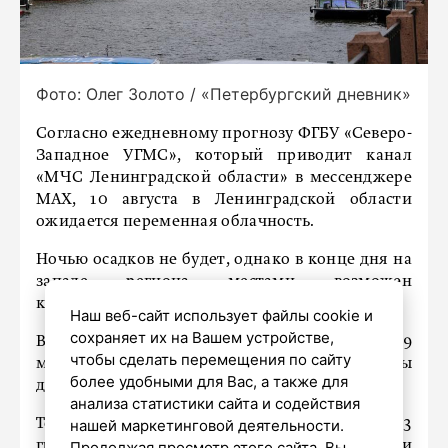
Фото: Олег Золото / «Петербургский дневник»
Согласно ежедневному прогнозу ФГБУ «Северо-
Западное УГМС», который приводит канал
«МЧС Ленинградской области» в мессенджере
МАХ, 10 августа в Ленинградской области
ожидается переменная облачность.
Ночью осадков не будет, однако в конце дня на
западе региона местами возможен
кратковременный дождь.
Наш веб-сайт использует файлы cookie и
сохраняет их на Вашем устройстве,
Ветер будет юго-западным и южным: ночью 4–9
чтобы сделать перемещения по сайту
м/с, днем 7–12 м/с, на западе местами порывы
более удобными для Вас, а также для
до 15 м/с.
анализа статистики сайта и содействия
Температура воздуха ночью составит +8...+13
нашей маркетинговой деятельности.
градусов, а в прибрежных районах местами
Продолжая просмотр этого сайта, Вы