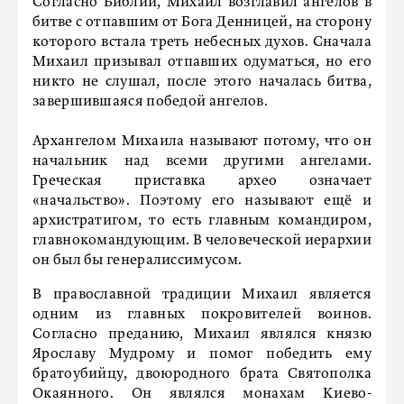
Согласно Библии, Михаил возглавил ангелов в
битве с отпавшим от Бога Денницей, на сторону
которого встала треть небесных духов. Сначала
Михаил призывал отпавших одуматься, но его
никто не слушал, после этого началась битва,
завершившаяся победой ангелов.
Архангелом Михаила называют потому, что он
начальник над всеми другими ангелами.
Греческая приставка архео означает
«начальство». Поэтому его называют ещё и
архистратигом, то есть главным командиром,
главнокомандующим. В человеческой иерархии
он был бы генералиссимусом.
В православной традиции Михаил является
одним из главных покровителей воинов.
Согласно преданию, Михаил являлся князю
Ярославу Мудрому и помог победить ему
братоубийцу, двоюродного брата Святополка
Окаянного. Он являлся монахам Киево-