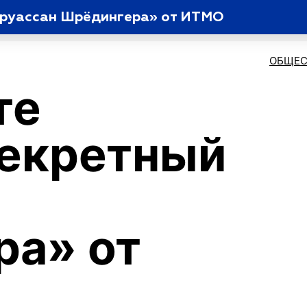
круассан Шрёдингера» от ИТМО
ОБЩЕС
те
секретный
ра» от