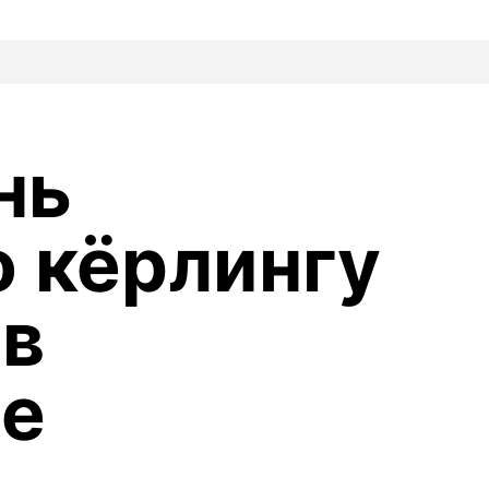
нь
о кёрлингу
 в
ге