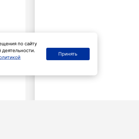
ещения по сайту
й деятельности.
Принять
олитикой