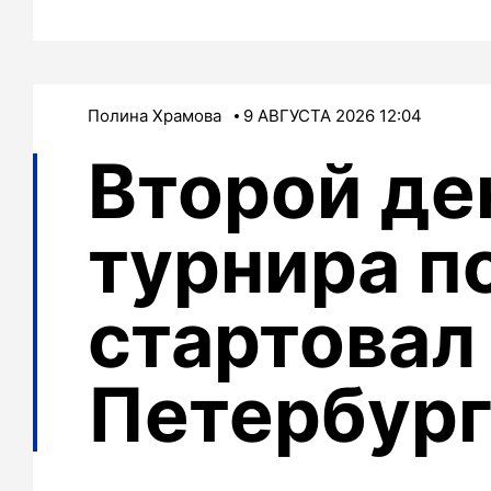
Полина Храмова
9 АВГУСТА 2026 12:04
Второй де
турнира п
стартовал
Петербур