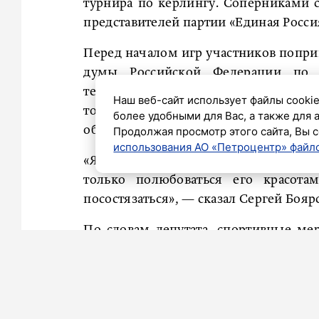
турнира по кёрлингу. Соперниками 
представителей партии «Единая Росси
Перед началом игр участников поприв
думы Российской Федерации по 
технологиям и связи Сергей Боярски
Наш веб-сайт использует файлы cookie
только пообщаться с коллегами, но
более удобными для Вас, а также для 
обстановки.
Продолжая просмотр этого сайта, Вы с
использования АО «Петроцентр» файло
«Я рад, что вы смогли выбраться и в 
только полюбоваться его красот
посостязаться», — сказал Сергей Бояр
По словам депутата, спортивные м
становятся важной частью жизни колл
«В жизни любого коллектива есть 
человеческим, объединяющим ме
выигрышно смотрятся: они пом