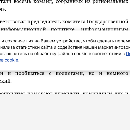
стали восемь команд, собранных из региональных
я».
етствовал председатель комитета Государственной
информационной политике, информационным
й. Он отметил, что турнир стал возможностью не
 и сохраняет их на Вашем устройстве, чтобы сделать перем
 и провести время вместе за пределами рабочей
анализа статистики сайта и содействия нашей маркетингово
оглашаетесь на обработку файлов cookie в соответствии с
П
в cookie
.
такую замечательную погоду посетить наш город. Не
ами и пообщаться с коллегами, но и немного
ский.
ероприятия помогают укреплять командный дух и
ектива.
место не только работе, но и каким-то очень
роприятиям. Среди них спортивные всегда
огают поднять командный дух, выплеснуть