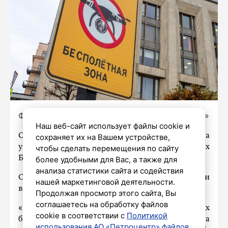
Фото: Олег Золото / «Петербургский дневник»
Наш веб-сайт использует файлы cookie и
Средства ПВО в ночь с 9 на 10 августа
сохраняет их на Вашем устройстве,
уничтожили над регионами РФ 456 украинских
чтобы сделать перемещения по сайту
БПЛА.
более удобными для Вас, а также для
анализа статистики сайта и содействия
Об этом в понедельник рассказали
нашей маркетинговой деятельности.
в Минобороны России.
Продолжая просмотр этого сайта, Вы
соглашаетесь на обработку файлов
«Перехвачены и уничтожены 456 украинских
cookie в соответствии с
Политикой
беспилотных летательных аппарата
использования АО «Петроцентр» файлов