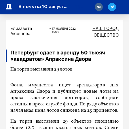
18
В ночь на 10 августа Киев атаковал регионы России 456 беспилотниками
Елизавета
НАШ ГОРОД
17 НОЯБРЯ 2022
15:27
Аксенова
ОБЩЕСТВО
Петербург сдает в аренду 50 тысяч
«квадратов» Апраксина Двора
На торги выставили 29 лотов
Фонд имущества ищет арендаторов для
Апраксина Двора и
публикует
новые лоты на
право заключения договоров, сообщили
сегодня в пресс-службе фонда. По ряду объектов
начальная цена лотов снижена на 25 процентов.
На торги выставили 29 объектов площадью
более 12,5 тысячи квадратных метров. Среди