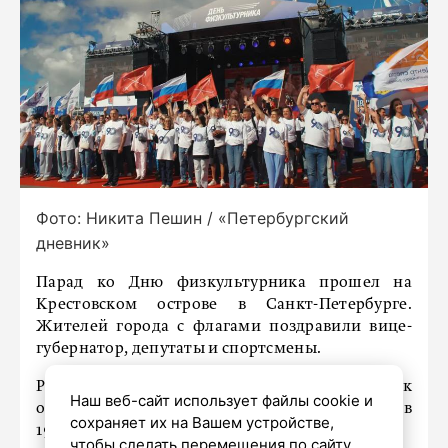
Фото: Никита Пешин / «Петербургский
дневник»
Парад ко Дню физкультурника прошел на
Крестовском острове в Санкт-Петербурге.
Жителей города с флагами поздравили вице-
губернатор, депутаты и спортсмены.
Ранее «Петербургский дневник»
сообщал
, как
Наш веб-сайт использует файлы cookie и
отмечали День физкультурника в Ленинграде в
сохраняет их на Вашем устройстве,
1944 году.
чтобы сделать перемещения по сайту