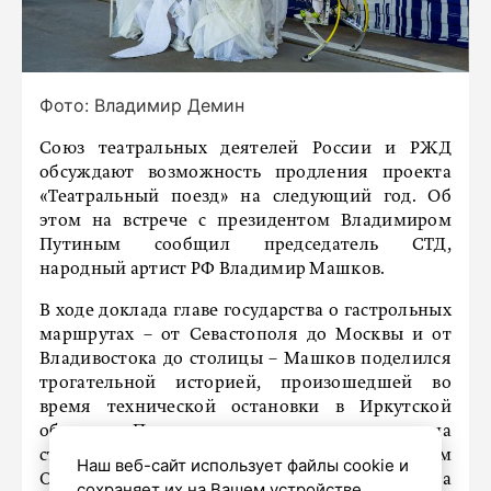
Фото: Владимир Демин
Союз театральных деятелей России и РЖД
обсуждают возможность продления проекта
«Театральный поезд» на следующий год. Об
этом на встрече с президентом Владимиром
Путиным сообщил председатель СТД,
народный артист РФ Владимир Машков.
В ходе доклада главе государства о гастрольных
маршрутах – от Севастополя до Москвы и от
Владивостока до столицы – Машков поделился
трогательной историей, произошедшей во
время технической остановки в Иркутской
области. Поезд ненадолго задержался на
станции Сосновые Родники рядом с поселком
Наш веб-сайт использует файлы cookie и
Октябрьский, и местные жители вышли на
сохраняет их на Вашем устройстве,