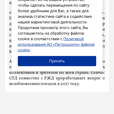
перрон, чтобы встретить артистов.
чтобы сделать перемещения по сайту
более удобными для Вас, а также для
«Они говорят: «Прочитайте нам что-нибудь».
анализа статистики сайта и содействия
Начали читать стихи, петь песни. Собрали
нашей маркетинговой деятельности.
детей, а у нас есть уникальный вагон – театр
Продолжая просмотр этого сайта, Вы
кукол с местами для зрителей. Показали детям
соглашаетесь на обработку файлов
спектакль, и поезд отправился дальше. А они,
cookie в соответствии с
Политикой
конечно, говорят: «Приезжайте к нам хотя бы
использования АО «Петроцентр» файлов
на техническую остановку еще раз», – рассказал
cookie
.
Машков президенту.
Принять
Артист отметил, что проект уже доказал свою
объединяющую роль для творческих
коллективов и зрителей по всей стране. Сейчас
СТД совместно с РЖД прорабатывает вопрос о
возобновлении поездок в 2027 году.
«Мы договорились с РЖД. По возможности
попытаемся в следующем году продолжить
этот проект. Он объединяет творчески всю
нашу страну, и это очень важно», – заключил