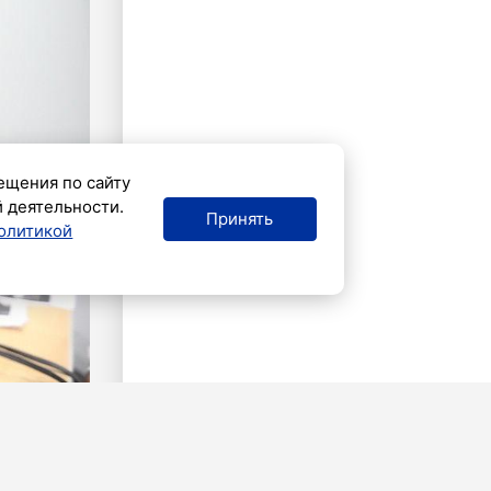
ещения по сайту
й деятельности.
Принять
олитикой