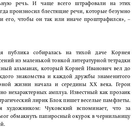
льную речь. И чаще всего штрафовали на этих
егда произносил блестящие речи, которые безумно
и его, чтобы он так или иначе проштрафился», –
ая публика собиралась на тихой даче Корнея
сений из маленькой тонкой литературной тетрадки
ичный альманах, который Корней Иванович вел до
аждого знакомства и каждой дружбы знаменитого
урной жизни начала и середины XX века. Герои
но нехарактерных амплуа. Известный как прозаик
 трагический лирик Блок пишет веселые памфлеты.
я художником: Чуковский вспоминает, что за
 мог обмакнуть папиросный окурок в чернильницу
й.