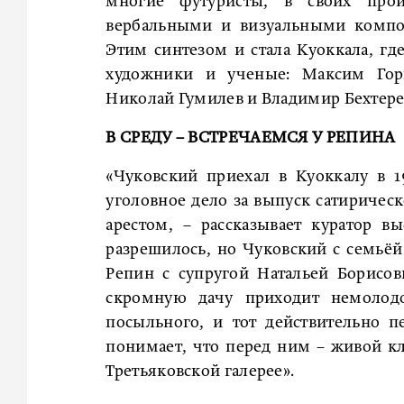
многие футуристы, в своих прои
вербальными и визуальными компон
Этим синтезом и стала Куоккала, гд
художники и ученые: Максим Гор
Николай Гумилев и Владимир Бехтере
В СРЕДУ – ВСТРЕЧАЕМСЯ У РЕПИНА
«Чуковский приехал в Куоккалу в 1
уголовное дело за выпуск сатирическ
арестом, – рассказывает куратор в
разрешилось, но Чуковский с семьёй
Репин с супругой Натальей Борисо
скромную дачу приходит немолодо
посыльного, и тот действительно п
понимает, что перед ним – живой кл
Третьяковской галерее».