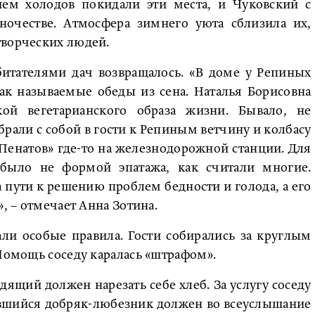
ием холодов покидали эти места, и Чуковский с
ночестве. Атмосфера зимнего уюта сблизила их,
творческих людей.
битателями дач возвращалось. «В доме у Репиных
ак называемые обеды из сена. Наталья Борисовна
ой вегетарианского образа жизни. Бывало, не
рали с собой в гости к Репиным ветчину и колбасу
«Пенатов» где-то на железнодорожной станции. Для
 было не формой эпатажа, как считали многие.
а пути к решению проблем бедности и голода, а его
», – отмечает Анна Зотина.
ли особые правила. Гости собирались за круглым
 Помощь соседу каралась «штрафом».
дящий должен нарезать себе хлеб. За услугу соседу
ившийся добряк-любезник должен во всеуслышание