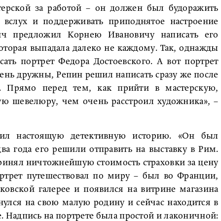
терской за работой – он должен был будоражить
ть вслух и поддерживать приподнятое настроение
ч предложил Корнею Ивановичу написать его
которая выпадала далеко не каждому. Так, однажды
сать портрет Федора Достоевского. А вот портрет
ень дружны, Репин решил написать сразу же после
ь. Прямо перед тем, как прийти в мастерскую,
ю шевелюру, чем очень расстроил художника», –
жил настоящую детективную историю. «Он был
 два года его решили отправить на выставку в Рим.
принял ничтожнейшую стоимость страховки за цену
ортрет путешествовал по миру – был во Франции,
ковской галерее и появился на витрине магазина
рнулся на свою малую родину и сейчас находится в
. Надпись на портрете была простой и лаконичной: