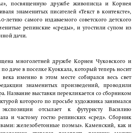
аты», посвященную дружбе живописца и Корнея
иваля знаменитых писателей «Текст в контексте»,
0-летию самого издаваемого советского детского
аменитые репинские «среды», и угостили супом из
чной дачи.
вящена многолетней дружбе Корнея Чуковского и
по даче в поселке Куоккала, который теперь носит
 века именно в этом месте собирался весь свет
редакции знаменитых произведений, проводили
а. Название выставки перекликается со сборником
актурой которого по просьбе художника занимался
экспозиции отсылает к футуристу Василию
ала и частому гостю репинских «сред». Сборник
овами: железобетонные поэмы». Каменский, как и