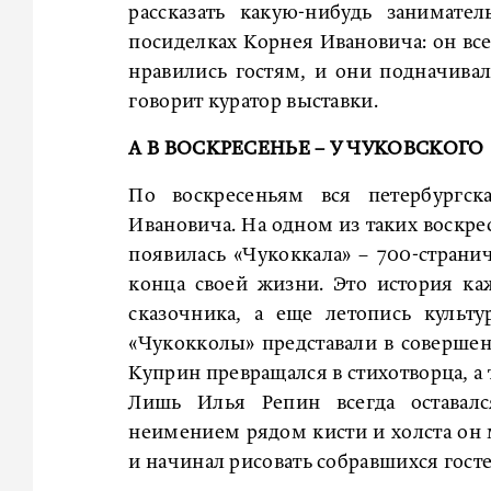
рассказать какую-нибудь занимате
посиделках Корнея Ивановича: он вс
нравились гостям, и они подначивал
говорит куратор выставки.
А В ВОСКРЕСЕНЬЕ – У ЧУКОВСКОГО
По воскресеньям вся петербургск
Ивановича. На одном из таких воскре
появилась «Чукоккала» – 700-стран
конца своей жизни. Это история к
сказочника, а еще летопись культ
«Чукокколы» представали в совершен
Куприн превращался в стихотворца, а
Лишь Илья Репин всегда оставалс
неимением рядом кисти и холста он
и начинал рисовать собравшихся госте