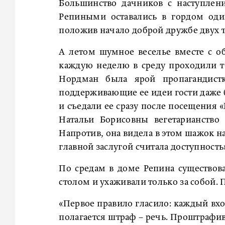
Большинство дачников с наступлен
Репиными оставались в гордом оди
положив начало доброй дружбе двух 
А летом шумное веселье вместе с о
каждую неделю в среду проходили т
Нордман была ярой пропагандистк
поддерживающие ее идеи гости даже б
и съедали ее сразу после посещения 
Натальи Борисовны вегетарианство
Напротив, она видела в этом шажок н
главной заслугой считала доступность
По средам в доме Репина существова
столом и ухаживали только за собой.
«Первое правило гласило: каждый вхо
полагается штраф – речь. Проштраф