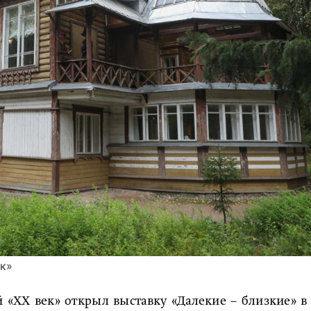
ик»
 «ХХ век» открыл выставку «Далекие – близкие» в