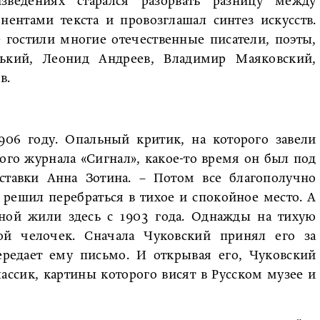
зведениях старался разорвать разницу между
ентами текста и провозглашал синтез искусств.
е гостили многие отечественные писатели, поэты,
ький, Леонид Андреев, Владимир Маяковский,
в.
906 году. Опальный критик, на которого завели
ого журнала «Сигнал», какое-то время он был под
ыставки Анна Зотина. – Потом все благополучно
 решил перебраться в тихое и спокойное место. А
вной жили здесь с 1903 года. Однажды на тихую
й челочек. Сначала Чуковский принял его за
ередает ему письмо. И открывая его, Чуковский
ассик, картины которого висят в Русском музее и