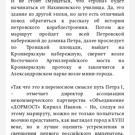
И не стоит смущаться, что «тропа» будет
начинаться от Нахимовского училища. Да, это
здание из другой эпохи, но зато есть отличный
повод обратиться к рассказу об истории
петровского кораблестроения. Потом же
маршрут пройдет по всей Петровской
набережной до домика Петра, далее проследует
по Троицкой площади, выйдет на
Кронверкскую набережную, свернет возле
Восточного Артиллерийского моста на
Кронверкскую протоку и закончится в
Александровском парке возле мини-города.
«Так что это в переносном смысле путь Петра I,
– отмечает директор ассоциации
некоммерческого партнерства «Объединение
«ДОРМОСТ» Кирилл Иванов. – Но, следуя по
этому маршруту, можно не только попытаться
воочию представить, как выглядел город в XVIII
веке, но и лучше оценить устремления и
свершения первого российского императора,