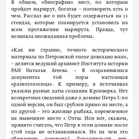
В общем, «биография» мест, по которым
пройдет маршрут, богатая – поговорить есть о
чем. Рассказ же о них будет содержаться на 11
стендах, которые планируется установить на
всем протяжении маршрута. Правда, тут
возникла неожиданная проблема.
«Как ни странно, точного исторического
материала по Петровской эпохе довольно мало,
– делится ведущий архивист Института истории
РАН Наталья Агеева. – В сохранившихся
документах той поры настоящая
«разноголосица». К примеру, в источниках
указаны разные даты создания Кронверка. Нет
конкретных сведений даже о домике Петра I: по
одной версии, он был срублен прямо на месте, а
по другой – это жилище рыбака, перевезенное
на нынешнее место с Охты. Или вот, скажем,
принято считать, что Петр в этом домике после
1708 года не останавливался. Но на чем это