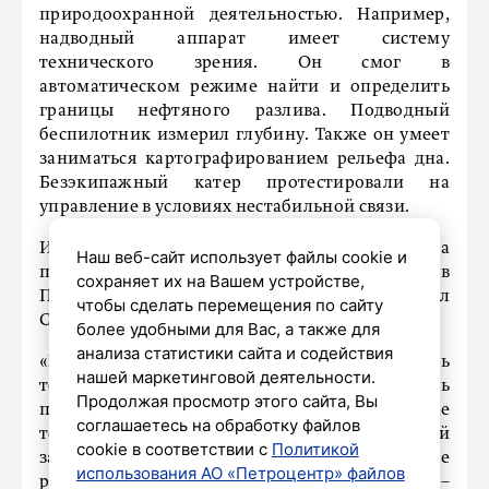
природоохранной деятельностью. Например,
надводный аппарат имеет систему
технического зрения. Он смог в
автоматическом режиме найти и определить
границы нефтяного разлива. Подводный
беспилотник измерил глубину. Также он умеет
заниматься картографированием рельефа дна.
Безэкипажный катер протестировали на
управление в условиях нестабильной связи.
Испытания – это важный этап развития Центра
Наш веб-сайт использует файлы cookie и
природоохранных инноваций. Он работает в
сохраняет их на Вашем устройстве,
Петербурге уже полтора года, сказал Кирилл
чтобы сделать перемещения по сайту
Соловейчик.
более удобными для Вас, а также для
анализа статистики сайта и содействия
«Главная цель центра – повысить
нашей маркетинговой деятельности.
технологическую вооруженность
Продолжая просмотр этого сайта, Вы
природоохранной сферы через практическое
соглашаетесь на обработку файлов
тестирование инноваций с последующей
cookie в соответствии с
Политикой
закупкой и масштабированием на другие
использования АО «Петроцентр» файлов
регионы России и зарубежные страны», –