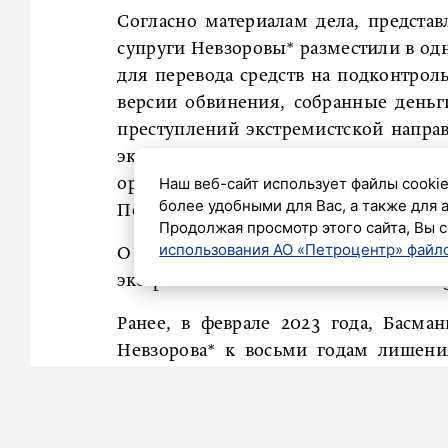
Согласно материалам дела, представ
супруги Невзоровы* разместили в од
для перевода средств на подконтрол
версии обвинения, собранные деньг
преступлений экстремистской направ
экстремистского объединения, членам
Наш веб-сайт использует файлы cookie
организации на территории России 
более удобными для Вас, а также для 
Петербурга 2 июля 2024 года.
Продолжая просмотр этого сайта, Вы с
использования АО «Петроцентр» файло
О возбуждении уголовного дела пр
экстремизма стало известно в мае 2025
Ранее, в феврале 2023 года, Басм
Невзорова* к восьми годам лишени
Вооруженных силах РФ. Журналис
супруги, он покинул страну и наход
указывалось, что Невзоров* также име