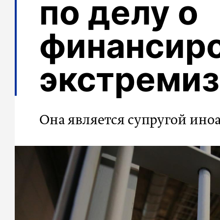
по делу о
финансир
экстреми
Она является супругой ино