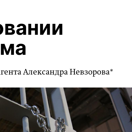
овании
зма
агента Александра Невзорова*