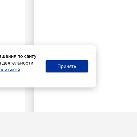
ещения по сайту
й деятельности.
Принять
олитикой