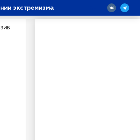
ании экстремизма
18
ЗИВ