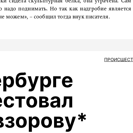
и сидела скульптурная белка, она утрачена. Сам
о надо поднимать. Но так как надгробие является
е можем», – сообщил тогда внук писателя.
ПРОИСШЕСТ
ербурге
естовал
взорову*