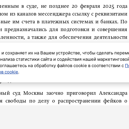
ленным в суде, не позднее 20 февраля 2025 года
ном из каналов мессенджера ссылку с реквизитами
ьные им счета в платежных системах и банках. По
и предназначались для подготовки и совершения
ленности, а также для обеспечения деятельности
и которого они являются. Решение о запрете этой
 и сохраняет их на Вашем устройстве, чтобы сделать перем
было принято Октябрьским районным судом Санкт-
анализа статистики сайта и содействия нашей маркетингово
оглашаетесь на обработку файлов cookie в соответствии с
П
в cookie
.
отив Невзоровых* по статье о финансировании
 года.
анный суд Москвы заочно приговорил Александра
я свободы по делу о распространении фейков о
т был объявлен в розыск МВД. По данным его
ится в Израиле. При этом в судебных материалах
ет вид на жительство в Италии.