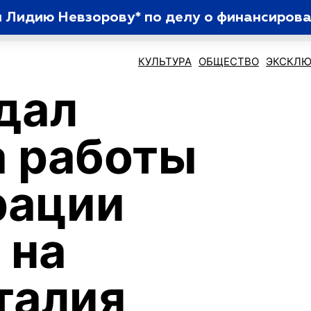
л Лидию Невзорову* по делу о финансиров
КУЛЬТУРА
ОБЩЕСТВО
ЭКСКЛЮ
дал
а работы
рации
 на
талия