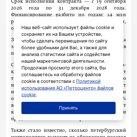
Срок исполнения контракта — с 19 сентября
2026 года по 31 декабря 2028 года.
Финансирование разбито по годам: 14 млн
рублей — в 2026-м, 55 млн — в 2027-м,
Наш веб-сайт использует файлы cookie и
оставшиеся 41,1 млн — в 2028-м.
сохраняет их на Вашем устройстве,
Заявки принимаются до 24 августа на
чтобы сделать перемещения по сайту
электронной площадке АГЗ РТ. Итоги торгов
более удобными для Вас, а также для
подведут 1 сентября.
анализа статистики сайта и содействия
нашей маркетинговой деятельности.
Согласно постановлению №2571 от участников-
Продолжая просмотр этого сайта, Вы
клинеров требуется подтверждённый опыт
соглашаетесь на обработку файлов
техобслуживания зданий со стоимостью
cookie в соответствии с
Политикой
исполненного договора не менее 20% от
использования АО «Петроцентр» файлов
начальной цены (то есть от 22 млн рублей). При
cookie
.
оценке заявок цена контракта получит 60%
веса, а оставшиеся 40% будут зависеть от
Принять
качества, функциональности и экологичности
предлагаемых клининговых решений.
Также стало известно, сколько петербургский