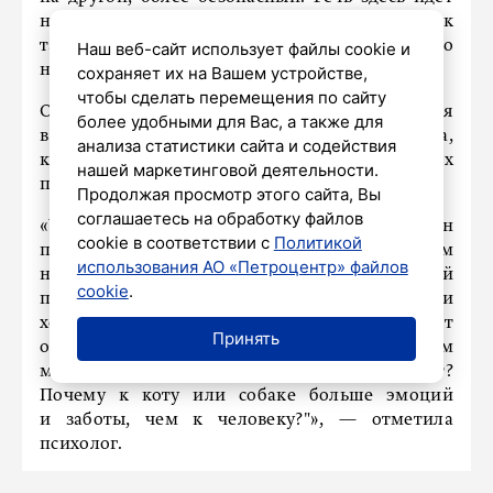
не о том, что животное мешает любви как
таковой, а о том, что в паре есть что-то
Наш веб-сайт использует файлы cookie и
недосказанное», — указала Гладких.
сохраняет их на Вашем устройстве,
чтобы сделать перемещения по сайту
Она уточнила, что проблема всегда кроется
более удобными для Вас, а также для
в выстраивании близости и того контакта,
анализа статистики сайта и содействия
который должен удовлетворять обоих
нашей маркетинговой деятельности.
партнеров.
Продолжая просмотр этого сайта, Вы
соглашаетесь на обработку файлов
«Часто возникает такая двоякая картина: один
cookie в соответствии с
Политикой
партнер проявляет к питомцу максимум
использования АО «Петроцентр» файлов
нежности, любви и трепета, а ко своей второй
cookie
.
половине относится более сдержанно или
холодно. И тогда закономерно возникают
Принять
обиды и вопросы: "Почему ты с животным
можешь быть таким ласковым, а со мной нет?
Почему к коту или собаке больше эмоций
и заботы, чем к человеку?"», — отметила
психолог.
По ее словам, подобные претензии