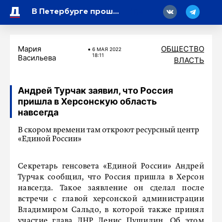
18
В Петербурге прошли соревнования по керлингу с участием 18 районных команд
Мария
ОБЩЕСТВО
6 МАЯ 2022
18:11
Васильева
ВЛАСТЬ
Андрей Турчак заявил, что Россия
пришла в Херсонскую область
навсегда
В скором времени там откроют ресурсный центр
«Единой России»
Секретарь генсовета «Единой России» Андрей
Турчак сообщил, что Россия пришла в Херсон
навсегда. Такое заявление он сделал после
встречи с главой херсонской администрации
Владимиром Сальдо, в которой также принял
участие глава ДНР Денис Пушилин. Об этом