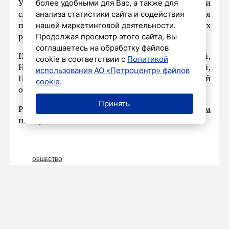
более удобными для Вас, а также для
Участники сыграли друг с другом и проверили
анализа статистики сайта и содействия
свои силы на льду. Завтра соревнования
нашей маркетинговой деятельности.
продолжатся с участием команд из других
Продолжая просмотр этого сайта, Вы
регионов России.
соглашаетесь на обработку файлов
На лёд выйдут представители Ленинградской,
cookie в соответствии с
Политикой
Нижегородской, Новгородской, Оренбургской,
использования АО «Петроцентр» файлов
Псковской, Ростовской и Свердловской
cookie
.
областей.
Принять
Ранее форвард СКА
назвал хоккей спортом
номер один
в России.
ОБЩЕСТВО
Видео: RT представил третий
фильм из серии репортажей
военкора-документалиста Клима
Поплавского «Северская сага.
Запись III. Разведка»