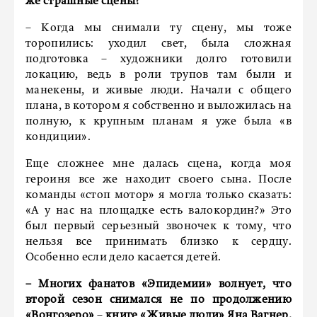
же страшные сцены?
– Когда мы снимали ту сцену, мы тоже
торопились: уходил свет, была сложная
подготовка – художники долго готовили
локацию, ведь в роли трупов там были и
манекены, и живые люди. Начали с общего
плана, в котором я собственно и выложилась на
полную, к крупным планам я уже была «в
кондиции».
Еще сложнее мне далась сцена, когда моя
героиня все же находит своего сына. После
команды «стоп мотор» я могла только сказать:
«А у нас на площадке есть валокордин?» Это
был первый серьезный звоночек к тому, что
нельзя все принимать близко к сердцу.
Особенно если дело касается детей.
– Многих фанатов «Эпидемии» волнует, что
второй сезон снимался не по продолжению
«Вонгозеро»
–
книге «Живые люди» Яна Вагнер,