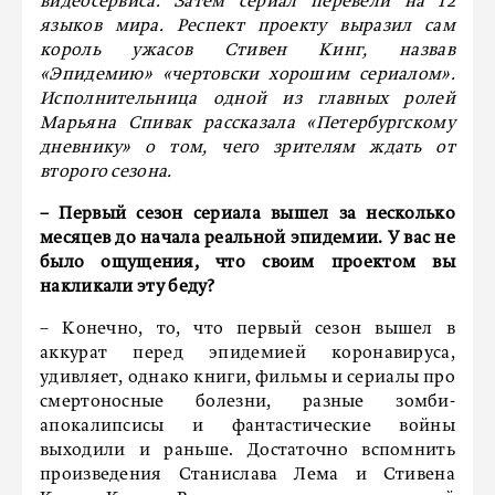
видеосервиса. Затем сериал перевели на 12
языков мира. Респект проекту выразил сам
король ужасов Стивен Кинг, назвав
«Эпидемию» «чертовски хорошим сериалом».
Исполнительница одной из главных ролей
Марьяна Спивак рассказала «Петербургскому
дневнику» о том, чего зрителям ждать от
второго сезона.
– Первый сезон сериала вышел за несколько
месяцев до начала реальной эпидемии. У вас не
было ощущения, что своим проектом вы
накликали эту беду?
– Конечно, то, что первый сезон вышел в
аккурат перед эпидемией коронавируса,
удивляет, однако книги, фильмы и сериалы про
смертоносные болезни, разные зомби-
апокалипсисы и фантастические войны
выходили и раньше. Достаточно вспомнить
произведения Станислава Лема и Стивена