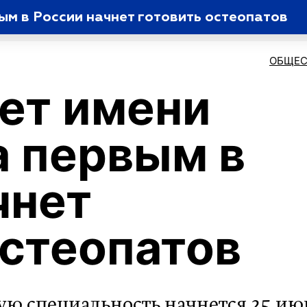
ым в России начнет готовить остеопатов
ОБЩЕС
ет имени
 первым в
чнет
остеопатов
ую специальность начнется 25 ию