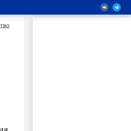
18
ТВО
ня