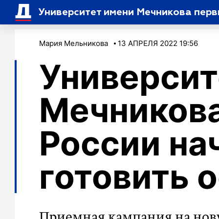
Университет имени Мечникова перв
Мария Мельникова
13 АПРЕЛЯ 2022 19:56
Университ
Мечникова
России на
готовить 
Приемная кампания на нов