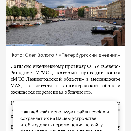
Фото: Олег Золото / «Петербургский дневник»
Согласно ежедневному прогнозу ФГБУ «Северо-
Западное УГМС», который приводит канал
«МЧС Ленинградской области» в мессенджере
МАХ, 10 августа в Ленинградской области
ожидается переменная облачность.
Ночью осадков не будет, однако в конце дня на
западе региона местами возможен
Наш веб-сайт использует файлы cookie и
кратковременный дождь.
сохраняет их на Вашем устройстве,
чтобы сделать перемещения по сайту
Ветер будет юго-западным и южным: ночью 4–9