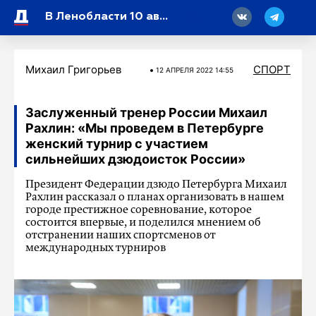
18
В Ленобласти 10 августа воздух прогреется до +26 градусов
Михаил Григорьев
СПОРТ
12 АПРЕЛЯ 2022 14:55
Заслуженный тренер России Михаил
Рахлин: «Мы проведем в Петербурге
женский турнир с участием
сильнейших дзюдоисток России»
Президент Федерации дзюдо Петербурга Михаил
Рахлин рассказал о планах организовать в нашем
городе престижное соревнование, которое
состоится впервые, и поделился мнением об
отстранении наших спортсменов от
международных турниров