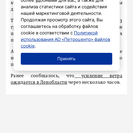
более удобными для Вас, а также для
м/с, днем 7–12 м/с, на западе местами порывы
анализа статистики сайта и содействия
до 15 м/с.
нашей маркетинговой деятельности.
Продолжая просмотр этого сайта, Вы
Температура воздуха ночью составит +8...+13
соглашаетесь на обработку файлов
градусов, а в прибрежных районах местами
cookie в соответствии с
Политикой
поднимется до +16 градусов. Днем воздух
использования АО «Петроцентр» файлов
прогреется до +21...+26 градусов.
cookie
.
Атмосферное давление ночью существенно не
изменится, а днем будет интенсивно
Принять
понижаться.
Ранее сообщалось, что
усиление ветра
ожидается в Ленобласти
через несколько часов.
ПРОИСШЕСТВИЯ
Видео: капитана застрявшей яхты