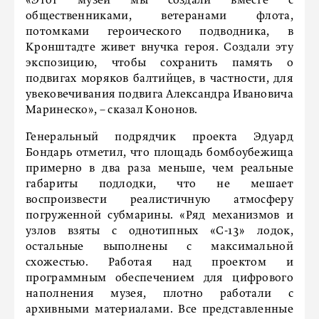
«Этот музей мы создали вместе с
общественниками, ветеранами флота,
потомками героического подводника, в
Кронштадте живет внучка героя. Создали эту
экспозицию, чтобы сохранить память о
подвигах моряков балтийцев, в частности, для
увековечивания подвига Александра Ивановича
Маринеско», – сказал Кононов.
Генеральный подрядчик проекта Эдуард
Бондарь отметил, что площадь бомбоубежища
примерно в два раза меньше, чем реальные
габариты подлодки, что не мешает
воспроизвести реалистичную атмосферу
погруженной субмарины. «Ряд механизмов и
узлов взяты с однотипных «С-13» лодок,
остальные выполнены с максимальной
схожестью. Работая над проектом и
программным обеспечением для цифрового
наполнения музея, плотно работали с
архивными материалами. Все представленные