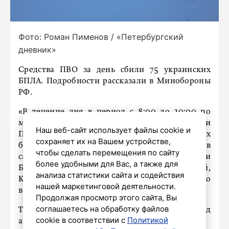
Фото: Роман Пименов / «Петербургский
дневник»
Средства ПВО за день сбили 75 украинских
БПЛА. Подробности рассказали в Минобороны
РФ.
«В течение дня в период с 8:00 до 20:00 по
московскому времени дежурными средствами
Наш веб-сайт использует файлы cookie и
ПВО перехвачены и уничтожены 75 украинских
сохраняет их на Вашем устройстве,
беспилотных летательных аппаратов
чтобы сделать перемещения по сайту
самолетного типа над территориями
более удобными для Вас, а также для
Белгородской, Брянской, Воронежской,
анализа статистики сайта и содействия
Курской областей, Республики Крым», – сказано
нашей маркетинговой деятельности.
в сообщении военного ведомства.
Продолжая просмотр этого сайта, Вы
соглашаетесь на обработку файлов
Также украинские дроны сбивали над
cookie в соответствии с
Политикой
акваториями Азовского и Черного морей.