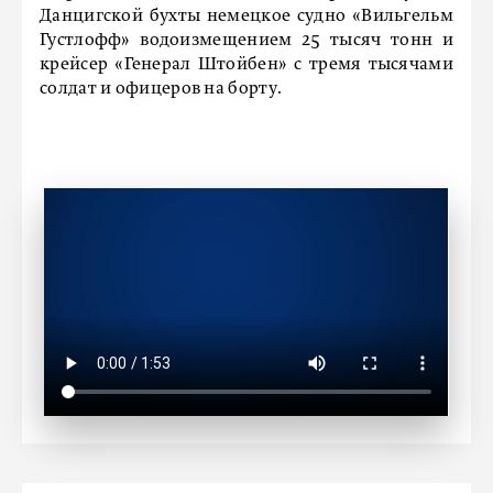
Данцигской бухты немецкое судно «Вильгельм
Густлофф» водоизмещением 25 тысяч тонн и
крейсер «Генерал Штойбен» с тремя тысячами
солдат и офицеров на борту.