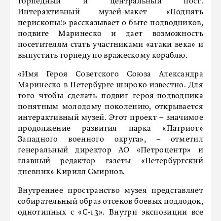
торпедный и центральный пост.
Интерактивный музей-макет «Поднять
перископы!» рассказывает о быте подводников,
подвиге Маринеско и дает возможность
посетителям стать участниками «атаки века» и
выпустить торпеду по вражескому кораблю.
«Имя Героя Советского Союза Александра
Маринеско в Петербурге широко известно. Для
того чтобы сделать подвиг героя-подводника
понятным молодому поколению, открывается
интерактивный музей. Этот проект – значимое
продолжение развития парка «Патриот»
Западного военного округа», – отметил
генеральный директор АО «Петроцентр» и
главный редактор газеты «Петербургский
дневник» Кирилл Смирнов.
Внутреннее пространство музея представляет
собирательный образ отсеков боевых подлодок,
однотипных с «С-13». Внутри экспозиции все