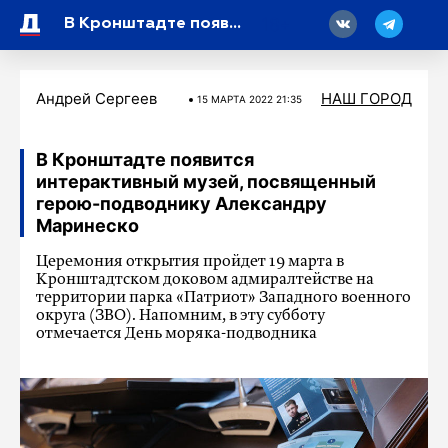
18
В Кронштадте появится интерактивный музей, посвященный герою-подводнику Александру Маринеско
Андрей Сергеев
НАШ ГОРОД
15 МАРТA 2022 21:35
В Кронштадте появится
интерактивный музей, посвященный
герою-подводнику Александру
Маринеско
Церемония открытия пройдет 19 марта в
Кронштадтском доковом адмиралтействе на
территории парка «Патриот» Западного военного
округа (ЗВО). Напомним, в эту субботу
отмечается День моряка-подводника