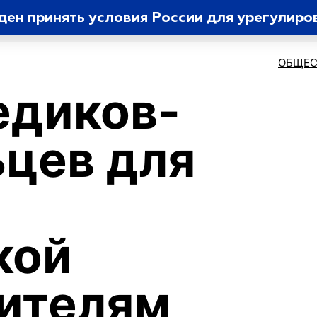
ден принять условия России для урегулир
ОБЩЕС
едиков-
цев для
кой
ителям