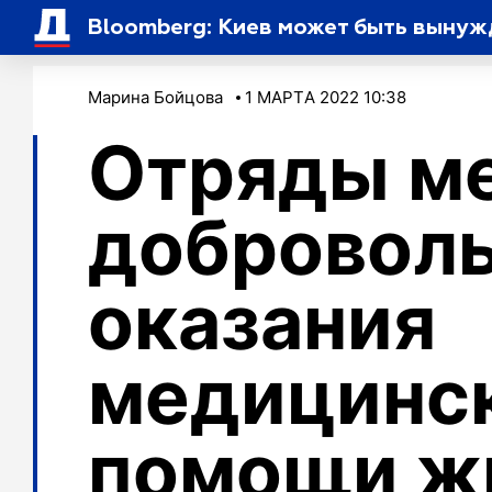
Bloomberg: Киев может быть вынуж
Марина Бойцова
1 МАРТA 2022 10:38
Отряды м
доброволь
оказания
медицинс
помощи ж