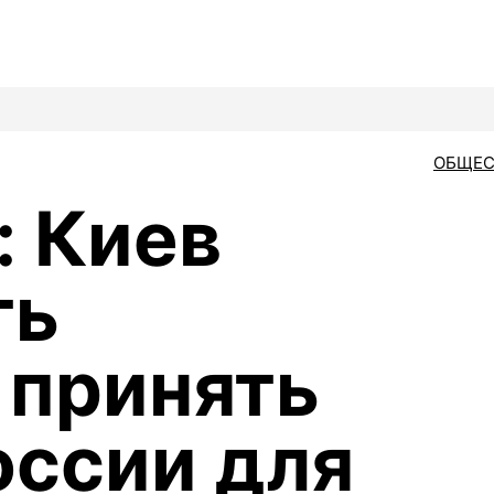
ОБЩЕС
: Киев
ть
 принять
оссии для