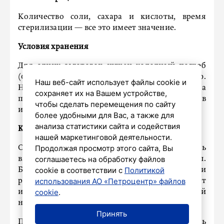
Количество соли, сахара и кислоты, время
стерилизации — все это имеет значение.
Условия хранения
Для одних заготовок нужен холодный погреб
(0–+4°C), для других — сухой темный шкаф.
Наш веб-сайт использует файлы cookie и
Нарушение температурного режима
сохраняет их на Вашем устройстве,
провоцирует размножение микрофлоры даже в
чтобы сделать перемещения по сайту
идеально закатанной банке.
более удобными для Вас, а также для
анализа статистики сайта и содействия
Контроль перед вскрытием
нашей маркетинговой деятельности.
Продолжая просмотр этого сайта, Вы
Осмотрите крышку, она не должна быть
соглашаетесь на обработку файлов
вздутой, выпуклой или со следами ржавчины.
cookie в соответствии с
Политикой
Банку следует отправить в мусорное ведро, если
использования АО «Петроцентр» файлов
рассол помутнел, а содержимое изменило цвет
cookie
.
или запах, также если появился хоть малейший
намек на плесень.
Принять
Петербуржцам рассказали, на что
обратить