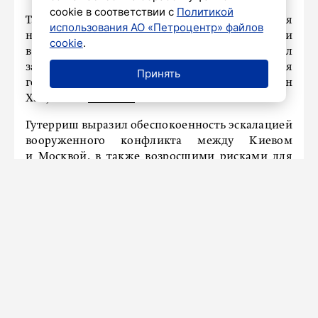
cookie в соответствии с
Политикой
Такое заявление в рамках выступления
использования АО «Петроцентр» файлов
на регулярном брифинге с журналистами
cookie
.
в штаб-квартире в Нью-Йорке а сделал
заместитель официального представителя
Принять
генерального секретаря организации Фархан
Хак, пишет
Piter.TV.
Гутерриш выразил обеспокоенность эскалацией
вооруженного конфликта между Киевом
и Москвой, в также возросшими рисками для
гражданского судоходства в акваториях
Азовского и Черного морей. Он призвал
стороны противостояния к срочной
деэскалации, которая затем приведет
к прекращению огня.
Ранее
сообщалось
, что в ночь на 7 августа над
регионами России уничтожили
203 беспилотника.