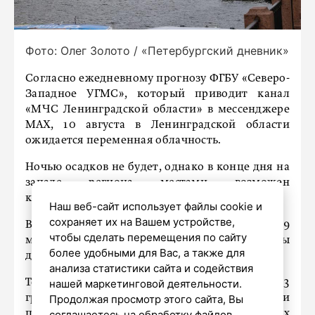
Фото: Олег Золото / «Петербургский дневник»
Согласно ежедневному прогнозу ФГБУ «Северо-
Западное УГМС», который приводит канал
«МЧС Ленинградской области» в мессенджере
МАХ, 10 августа в Ленинградской области
ожидается переменная облачность.
Ночью осадков не будет, однако в конце дня на
западе региона местами возможен
кратковременный дождь.
Наш веб-сайт использует файлы cookie и
сохраняет их на Вашем устройстве,
Ветер будет юго-западным и южным: ночью 4–9
чтобы сделать перемещения по сайту
м/с, днем 7–12 м/с, на западе местами порывы
более удобными для Вас, а также для
до 15 м/с.
анализа статистики сайта и содействия
Температура воздуха ночью составит +8...+13
нашей маркетинговой деятельности.
градусов, а в прибрежных районах местами
Продолжая просмотр этого сайта, Вы
поднимется до +16 градусов. Днем воздух
соглашаетесь на обработку файлов