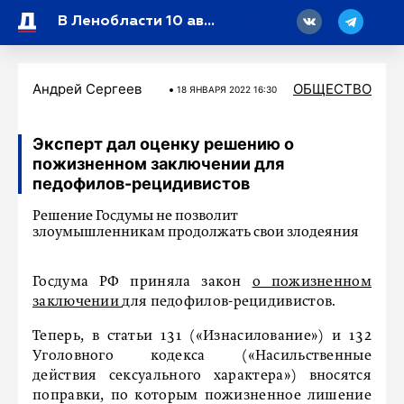
18
В Ленобласти 10 августа воздух прогреется до +26 градусов
Андрей Сергеев
ОБЩЕСТВО
18 ЯНВАРЯ 2022 16:30
Эксперт дал оценку решению о
пожизненном заключении для
педофилов-рецидивистов
Решение Госдумы не позволит
злоумышленникам продолжать свои злодеяния
Госдума РФ приняла закон
о пожизненном
заключении
для педофилов-рецидивистов.
Теперь, в статьи 131 («Изнасилование») и 132
Уголовного кодекса («Насильственные
действия сексуального характера») вносятся
поправки, по которым пожизненное лишение