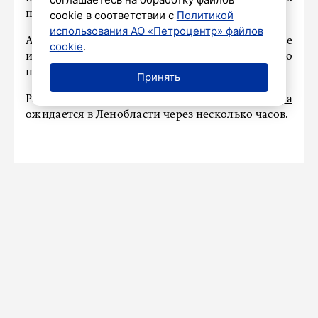
прогреется до +21...+26 градусов.
cookie в соответствии с
Политикой
использования АО «Петроцентр» файлов
Атмосферное давление ночью существенно не
cookie
.
изменится, а днем будет интенсивно
понижаться.
Принять
Ранее сообщалось, что
усиление ветра
ожидается в Ленобласти
через несколько часов.
ПРОИСШЕСТВИЯ
Видео: капитана застрявшей яхты
эвакуировали на вертолет в
«режиме висения»
Сегодня в 14:42