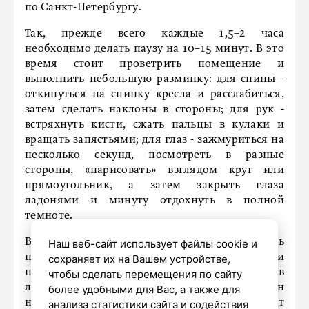
по Санкт-Петербургу.
Так, прежде всего каждые 1,5–2 часа
необходимо делать паузу на 10–15 минут. В это
время стоит проветрить помещение и
выполнить небольшую разминку: для спины -
откинуться на спинку кресла и расслабиться,
затем сделать наклоны в стороны; для рук -
встряхнуть кисти, сжать пальцы в кулаки и
вращать запястьями; для глаз - зажмуриться на
несколько секунд, посмотреть в разные
стороны, «нарисовать» взглядом круг или
прямоугольник, а затем закрыть глаза
ладонями и минуту отдохнуть в полной
темноте.
Важно и соблюдать осанку. Спина должна быть
Наш веб-сайт использует файлы cookie и
прямой и опираться на спинку стула, ступни
сохраняет их на Вашем устройстве,
полностью стоять на полу, руки согнуты в
чтобы сделать перемещения по сайту
локтях под углом 90 градусов, а экран
более удобными для Вас, а также для
находиться на расстоянии не менее 45 см от
анализа статистики сайта и содействия