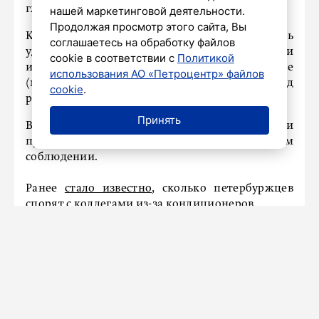
глаз и не отсвечивать от окна.
нашей маркетинговой деятельности.
Продолжая просмотр этого сайта, Вы
Кроме того, пространство также должно быть
соглашаетесь на обработку файлов
удобным: кресло со спинкой, подлокотниками
cookie в соответствии с
Политикой
и регулировкой высоты, а все необходимое
использования АО «Петроцентр» файлов
(мышь, документы, воду) должно быть под
cookie
.
рукой, чтобы не тянуться.
Принять
В Роспотребнадзоре подчеркивают, что эти
правила работают только при постоянном
соблюдении.
Ранее
стало известно
, сколько петербуржцев
спорят с коллегами из-за кондиционеров.
ЭКСКЛЮЗИВ
В Кронштадте проверили
готовность подвалов домов для
укрытия в случае атаки БПЛА