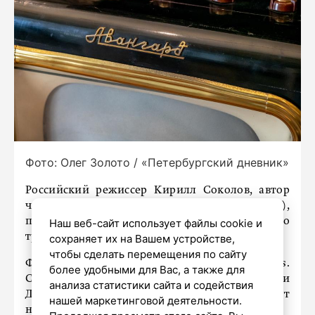
Фото: Олег Золото / «Петербургский дневник»
Российский режиссер Кирилл Соколов, автор
черной комедии «Папа, сдохни» (2018),
приступит к съемкам научно-фантастического
Наш веб-сайт использует файлы cookie и
триллера Blur для Netflix, сообщает ТАСС.
сохраняет их на Вашем устройстве,
чтобы сделать перемещения по сайту
Фильм будет продюсировать компания 21 Laps.
более удобными для Вас, а также для
Сценарий изначально создали Кристи Холл и
анализа статистики сайта и содействия
Дэн Кейси. Соколов и Эллен Шэнман напишут
нашей маркетинговой деятельности.
новую версию.