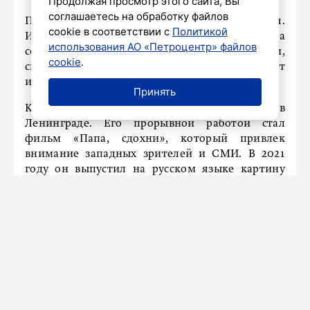
Продолжая просмотр этого сайта, Вы
соглашаетесь на обработку файлов
Подробности проекта пока не разглашаются.
cookie в соответствии с
Политикой
Известно лишь, что сюжет фильма
использования АО «Петроцентр» файлов
сосредоточен на «истории матери и дочери,
cookie
.
связанных телепортациями», сообщает
издание. Другие детали пока не раскрываются.
Принять
Кирилл Соколов родился в 1989 году в
Ленинграде. Его прорывной работой стал
фильм «Папа, сдохни», который привлек
внимание западных зрителей и СМИ. В 2021
году он выпустил на русском языке картину
«Оторви и выбрось» с Анной Михалковой. В
2026 году Соколов дебютировал в Голливуде с
фильмом «Они придут за тобой» (They Will Kill
You).
Ранее
сообщалось
, что фильм «Колобок»
заработал 53,7 миллиона рублей в день
премьеры.