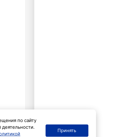
ещения по сайту
й деятельности.
Принять
олитикой