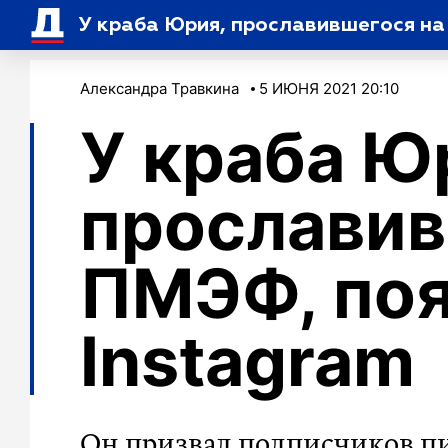
У краба Юрия, прославившегося на
Александра Травкина
5 ИЮНЯ 2021 20:10
У краба Ю
прославив
ПМЭФ, по
Instagram
Он призвал подписчиков пи