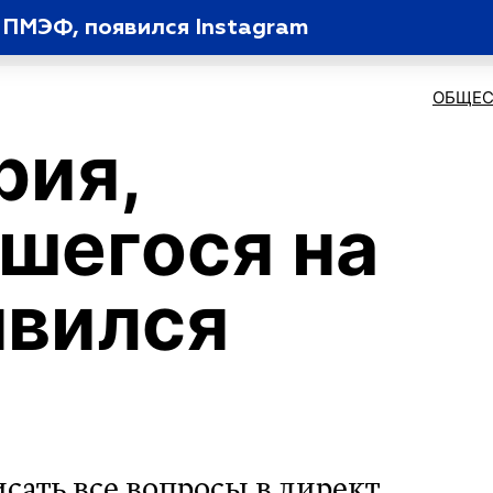
 ПМЭФ, появился Instagram
ОБЩЕС
рия,
шегося на
явился
сать все вопросы в директ