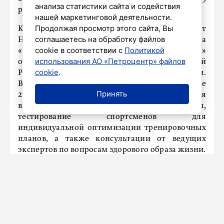
анализа статистики сайта и содействия
регионов страны.
нашей маркетинговой деятельности.
Продолжая просмотр этого сайта, Вы
Кроме того, широкомасштабный проект
соглашаетесь на обработку файлов
Национального фитнес-сообщества
cookie в соответствии с
Политикой
«Оздоровительный спорт — в каждую семью!»
использования АО «Петроцентр» файлов
охватит 40 регионов, от Луганской Народной
cookie
.
Республики до Еврейской автономной области.
В прошлом году к нему присоединились более
Принять
27 тысяч человек. Программа мероприятия
включает в себя фитнес-марафоны,
тестирование спортсменов для
индивидуальной оптимизации тренировочных
планов, а также консультации от ведущих
экспертов по вопросам здорового образа жизни.
ПРОИСШЕСТВИЯ
На Пудожскую улицу стянулись
пожарные расчеты