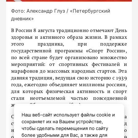
Фото: Александр Глуз / «Петербургский
дневник»
В России 8 августа традиционно отмечают День
здоровья и активного образа жизни. В рамках
этого праздника, при поддержке
государственной программы «Спорт России»,
по всей стране будет организовано множество
мероприятий: от спортивных фестивалей и
марафонов до массовых народных стартов. Эта
давняя традиция, ведущая свою историю с 1939
года, ежегодно объединяет миллионы россиян,
для которых физическая активность и спорт
стали неотъемлемой частью повседневной
жизни. Об этом пишет
aif.spb.ru.
Наш веб-сайт использует файлы cookie и
Одним из центральных событий этого года
сохраняет их на Вашем устройстве,
станет всероссийский турнир по баскетболу под
чтобы сделать перемещения по сайту
названием «Оранжевый мяч». Ожидается, что
более удобными для Вас, а также для
он соберет свыше 26 тысяч участников из 59