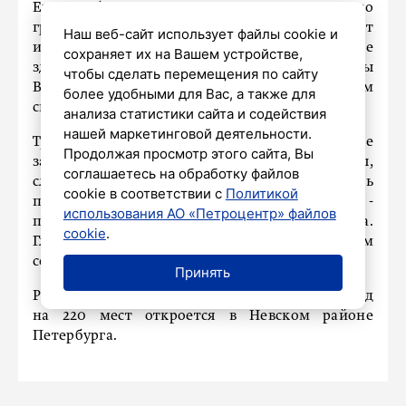
Его облик согласовал Комитет по
градостроительству и архитектуре. Как следует
Наш веб-сайт использует файлы cookie и
из сообщения пресс-службы ведомства, новое
сохраняет их на Вашем устройстве,
здание будет возведено вдоль улицы
чтобы сделать перемещения по сайту
Вернадского, рядом с уже действующим
более удобными для Вас, а также для
спорткомплексом имени В.И. Алексеева.
анализа статистики сайта и содействия
нашей маркетинговой деятельности.
Трехэтажное здание вместит в себя спортивные
Продолжая просмотр этого сайта, Вы
залы, зоны отдыха, медицинские кабинеты,
соглашаетесь на обработку файлов
служебные и технические помещения. Часть
cookie в соответствии с
Политикой
первого этажа будет приподнята на колоннах -
использования АО «Петроцентр» файлов
под ней разместится открытая автостоянка.
cookie
.
Главный вход выделен трехсветным атриумом
со сплошным остеклением.
Принять
Ранее мы писали о том, что новый
детский сад
на 220 мест откроется в Невском районе
Петербурга.