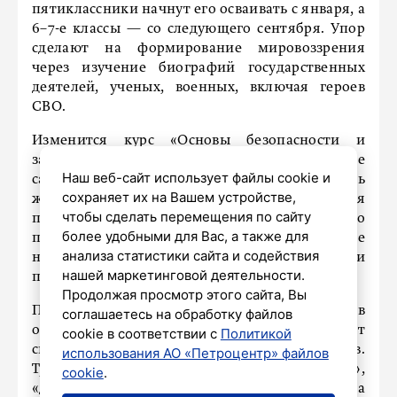
пятиклассники начнут его осваивать с января, а
6–7-е классы — со следующего сентября. Упор
сделают на формирование мировоззрения
через изучение биографий государственных
деятелей, ученых, военных, включая героев
СВО.
Изменится курс «Основы безопасности и
защиты Родины» — он разделится на две
Наш веб-сайт использует файлы cookie и
самостоятельные дисциплины: «Безопасность
сохраняет их на Вашем устройстве,
жизнедеятельности» и «Начальная военная
чтобы сделать перемещения по сайту
подготовка». Программа станет максимально
более удобными для Вас, а также для
прикладной, чтобы дать ребятам практические
анализа статистики сайта и содействия
навыки защиты в городе, цифровой среде и
нашей маркетинговой деятельности.
природе.
Продолжая просмотр этого сайта, Вы
Помимо учебных планов, в новом году в
соглашаетесь на обработку файлов
отдельных школах всех регионов апробируют
cookie в соответствии с
Политикой
систему оценки поведения для 2–8-х классов.
использования АО «Петроцентр» файлов
Трехуровневая модель («образцовое»,
cookie
.
«допустимое», «недопустимое») признана