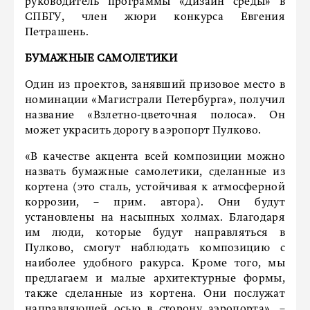
руководитель программы «Дизайн среды» в
СПБГУ, член жюри конкурса Евгения
Петрашень.
БУМАЖНЫЕ САМОЛЕТИКИ
Один из проектов, занявший призовое место в
номинации «Магистрали Петербурга», получил
название «Взлетно-цветочная полоса». Он
может украсить дорогу в аэропорт Пулково.
«В качестве акцента всей композиции можно
назвать бумажные самолетики, сделанные из
кортена (это сталь, устойчивая к атмосферной
коррозии, – прим. автора). Они будут
установлены на насыпных холмах. Благодаря
им люди, которые будут направляться в
Пулково, смогут наблюдать композицию с
наиболее удобного ракурса. Кроме того, мы
предлагаем и малые архитектурные формы,
также сделанные из кортена. Они послужат
направляющей осью в сторону аэропорта», –