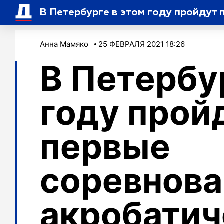
В Петербурге в этом году пройдут
Анна Мамяко
25 ФЕВРАЛЯ 2021 18:26
В Петербу
году прой
первые
соревнова
акробати