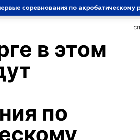
 первые соревнования по акробатическому 
С
рге в этом
дут
ния по
ческому