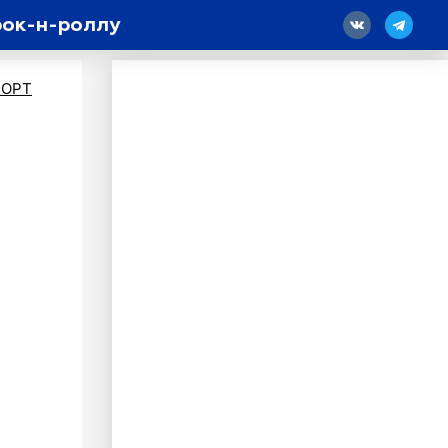
рок-н-роллу
18
ПОРТ