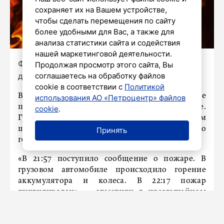
сохраняет их на Вашем устройстве,
чтобы сделать перемещения по сайту
более удобными для Вас, а также для
анализа статистики сайта и содействия
нашей маркетинговой деятельности.
Фото: Роман Пименов / «Петербургский
Продолжая просмотр этого сайта, Вы
соглашаетесь на обработку файлов
дневник»
cookie в соответствии с
Политикой
Вечером в пятницу, 7 августа, в Петербурге
использования АО «Петроцентр» файлов
произошел пожар в Пушкинском районе.
cookie
.
Грузовик загорелся у дома 11 на Московском
шоссе. Подробности рассказали в ГУ МЧС по
Принять
городу.
«В 21:57 поступило сообщение о пожаре. В
грузовом автомобиле происходило горение
аккумулятора и колеса. В 22:17 пожар
ликвидирован», – отметили в чрезвычайном
ведомстве.
Информация о пострадавших не поступала. На