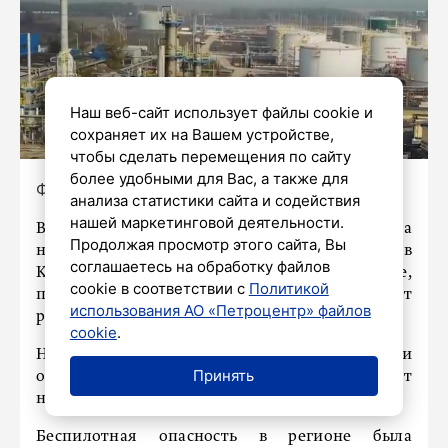
Наш веб-сайт использует файлы cookie и
сохраняет их на Вашем устройстве,
чтобы сделать перемещения по сайту
более удобными для Вас, а также для
Фото: снимок экрана/ видео VK
анализа статистики сайта и содействия
нашей маркетинговой деятельности.
В результате падения обломков беспилотника
Продолжая просмотр этого сайта, Вы
на Ильском нефтеперерабатывающем заводе в
соглашаетесь на обработку файлов
Краснодарском крае произошло возгорание,
cookie в соответствии с
Политикой
пострадали пять человек, сообщает
использования АО «Петроцентр» файлов
региональный оперштаб.
cookie
.
На месте ЧП уже работают специальные и
Принять
оперативные службы, пострадавшие получают
необходимую медицинскую помощь.
Беспилотная опасность в регионе была