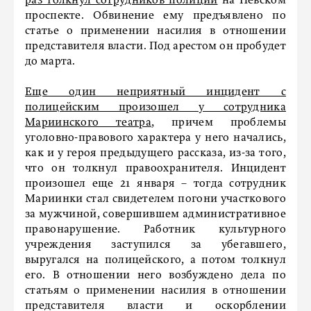
раз толкнул сотрудников полиции
на Невском
проспекте. Обвинение ему предъявлено по
статье о применении насилия в отношении
представителя власти. Под арестом он пробудет
до марта.
Еще один неприятный инцидент с
полицейским произошел у сотрудника
Мариинского театра
, причем проблемы
уголовно-правового характера у него начались,
как и у героя предыдущего рассказа, из-за того,
что он толкнул правоохранителя. Инцидент
произошел еще 21 января – тогда сотрудник
Мариинки стал свидетелем погони участкового
за мужчиной, совершившем административное
правонарушение. Работник культурного
учреждения заступился за убегавшего,
выругался на полицейского, а потом толкнул
его. В отношении него возбуждено дела по
статьям о применении насилия в отношении
представителя власти и оскорблении