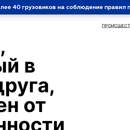
лее 40 грузовиков на соблюдение правил 
ПРОИСШЕСТ
,
й в
друга,
н от
нности