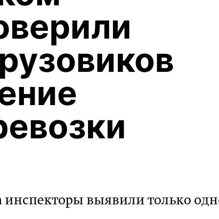
оверили
грузовиков
ение
ревозки
а инспекторы выявили только одн