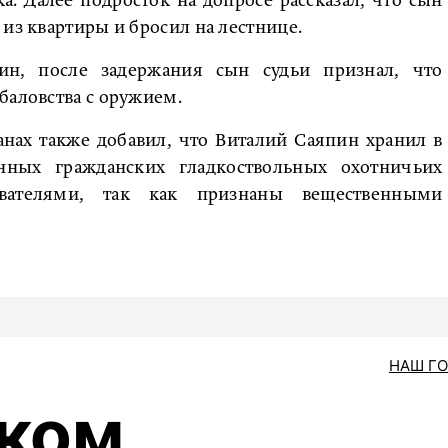
а. Далее подросток на допросе рассказал, что сын
 из квартиры и бросил на лестнице.
ин, после задержания сын судьи признал, что
баловства с оружием.
нах также добавил, что Виталий Саяпин хранил в
анных гражданских гладкоствольных охотничьих
ателями, так как признаны вещественными
НАШ Г
ском