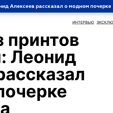
онид Алексеев рассказал о модном почерке
ИНТЕРВЬЮ
ЭКСКЛЮ
з принтов
: Леонид
рассказал
почерке
а