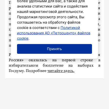
более удобными для Вас, а также для
Председатель Избирательной комиссии также
анализа статистики сайта и содействия
рассказал, что в Единый день голосования
нашей маркетинговой деятельности.
помогать избирателям будут волонтеры восьми
Продолжая просмотр этого сайта, Вы
общественных организаций. На
соглашаетесь на обработку файлов
платформе Добро.рф есть специальный раздел,
cookie в соответствии с
Политикой
где любой желающий может подать заявку и
использования АО «Петроцентр» файлов
присоединиться к работе в избирательный
cookie
.
период. Его создали в рамках федерального
проекта «Волонтеры на выборах».
Принять
Ранее стало известно, что партия «Единая
Россия» оказалась на первой строке в
избирательном бюллетене на выборах в
Госдуму. Подробнее
читайте здесь.
СПОРТ
Второй этап Молодежной лиги по
пляжному футболу начался с
победы «Кристалла»