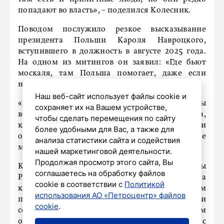
попадают во власть», – поделился Колесник.
Поводом послужило резкое высказывание
президента Польши Кароля Навроцкого,
вступившего в должность в августе 2025 года.
На одном из митингов он заявил: «Где бьют
москаля, там Польша помогает, даже если
непосредственно в этой войне не участвует».
Наш веб-сайт использует файлы cookie и
«Если они так «москалей» не любят, могли бы
сохраняет их на Вашем устройстве,
вернуть территорию от Штеттина до Данцига,
чтобы сделать перемещения по сайту
которую для них с большими потерями
более удобными для Вас, а также для
отвоевала Красная армия и которую они, не
анализа статистики сайта и содействия
моргнув глазом, забрали», – отметил политик.
нашей маркетинговой деятельности.
Продолжая просмотр этого сайта, Вы
Кроме того, член комитета по обороне Госдумы
соглашаетесь на обработку файлов
РФ задался вопросом, до чего дошла
cookie в соответствии с
Политикой
католическая Польша, если гражданам
использования АО «Петроцентр» файлов
приходится ухаживать за памятниками
cookie
.
советским воинам тайно, «партизанским
образом», чтобы не столкнуться с