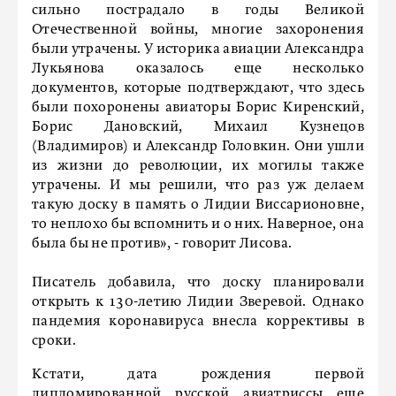
сильно пострадало в годы Великой
Отечественной войны, многие захоронения
были утрачены. У историка авиации Александра
Лукьянова оказалось еще несколько
документов, которые подтверждают, что здесь
были похоронены авиаторы Борис Киренский,
Борис Дановский, Михаил Кузнецов
(Владимиров) и Александр Головкин. Они ушли
из жизни до революции, их могилы также
утрачены. И мы решили, что раз уж делаем
такую доску в память о Лидии Виссарионовне,
то неплохо бы вспомнить и о них. Наверное, она
была бы не против», - говорит Лисова.
Писатель добавила, что доску планировали
открыть к 130-летию Лидии Зверевой. Однако
пандемия коронавируса внесла коррективы в
сроки.
Кстати, дата рождения первой
дипломированной русской авиатриссы еще