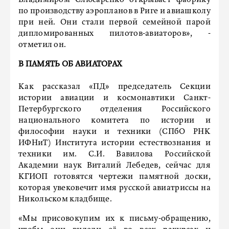
Владимиром Слюсаренко открывает фабрику
по производству аэропланов в Риге и авиашколу
при ней. Они стали первой семейной парой
дипломированных пилотов-авиаторов», -
отметил он.
В ПАМЯТЬ ОБ АВИАТОРАХ
Как рассказал «ПД» председатель Секции
истории авиации и космонавтики Санкт-
Петербургского отделения Российского
национального комитета по истории и
философии науки и техники (СПбО РНК
ИФНиТ) Института истории естествознания и
техники им. С.И. Вавилова Российской
Академии наук Виталий Лебедев, сейчас для
КГИОП готовятся чертежи памятной доски,
которая увековечит имя русской авиатриссы на
Никольском кладбище.
«Мы присовокупим их к письму-обращению,