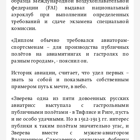
образца Международной воздухоплавательной
федерации (FAI) выдавал национальный
аэроклуб при выполнении определенных
требований и сдаче экзамена специальной
комиссии.
«Диплом обычно требовался авиаторам-
спортсменам – для производства публичных
полётов на авиамитингах и гастролях по
разным городам», - пояснил он.
Историк авиации, считает, что удел первых –
звать за собой и показывать собственным
примером путь к мечте, в небо.
«Зверева одна из пяти довоенных русских
авиатрисс выступала с гастрольными
публичными полётами - в Тифлисе и Риге, пусть
и не особо удачными. Но в 1912-1913 гг. интерес
публики к таким полётам значительно угас, и
Зверева вместе с мужем-авиатором