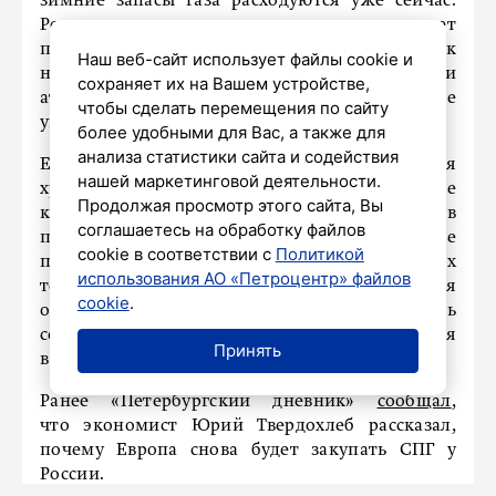
зимние запасы газа расходуются уже сейчас.
Рост использования кондиционеров повышает
потребление электроэнергии, а обмеление рек
Наш веб-сайт использует файлы cookie и
негативно сказывается на работе гидро‑ и
сохраняет их на Вашем устройстве,
атомных электростанций, в результате
чтобы сделать перемещения по сайту
увеличивается спрос на газовую генерацию.
более удобными для Вас, а также для
анализа статистики сайта и содействия
ЕС уже снизил целевой уровень заполнения
нашей маркетинговой деятельности.
хранилищ к началу зимы с 90 до 80% на фоне
Продолжая просмотр этого сайта, Вы
кризиса вокруг Ормузского пролива и рисков
соглашаетесь на обработку файлов
перебоев с поставками топлива. «Газпром» же
cookie в соответствии с
Политикой
прогнозирует, что при сохранении текущих
использования АО «Петроцентр» файлов
темпов закачки к 1 октября уровень заполнения
cookie
.
окажется ниже 75%. Это может создать
серьезные риски для надежного газоснабжения
Принять
в отопительный сезон.
Ранее «Петербургский дневник»
сообщал
,
что экономист Юрий Твердохлеб рассказал,
почему Европа снова будет закупать СПГ у
России.